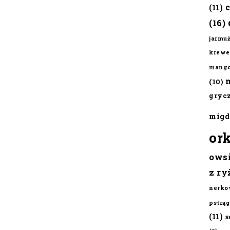
(11)
(16)
jarmu
krewe
mang
(10)
gryc
migd
or
ows
z ry
nerko
pstrąg
(11)
s