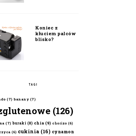
Koniec z
kłuciem palców
blisko?
TAGI
ado
(7)
banany
(7)
zglutenowe
(126)
chia
(9)
buraki
(8)
na
(7)
chorizo
(6)
cukinia
(16)
cynamon
erzyca
(6)