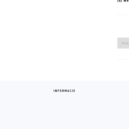
we
(6)
Arch
INFORMACJE