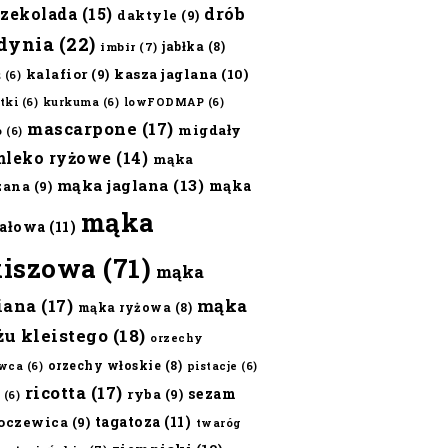
czekolada
(15)
drób
daktyle
(9)
dynia
(22)
jabłka
(8)
imbir
(7)
kalafior
(9)
kasza jaglana
(10)
ż
(6)
tki
(6)
kurkuma
(6)
lowFODMAP
(6)
mascarpone
(17)
migdały
o
(6)
mleko ryżowe
(14)
mąka
mąka jaglana
(13)
mąka
zana
(9)
mąka
ałowa
(11)
kiszowa
(71)
mąka
iana
(17)
mąka
mąka ryżowa
(8)
żu kleistego
(18)
orzechy
orzechy włoskie
(8)
wca
(6)
pistacje
(6)
ricotta
(17)
sezam
ryba
(9)
(6)
tagatoza
(11)
oczewica
(9)
twaróg