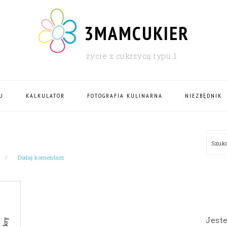
3MAMCUKIER
życie z cukrzycą typu 1
U
KALKULATOR
FOTOGRAFIA KULINARNA
NIEZBĘDNIK
PRI
L
Szu
SID
Dodaj komentarz
Jest