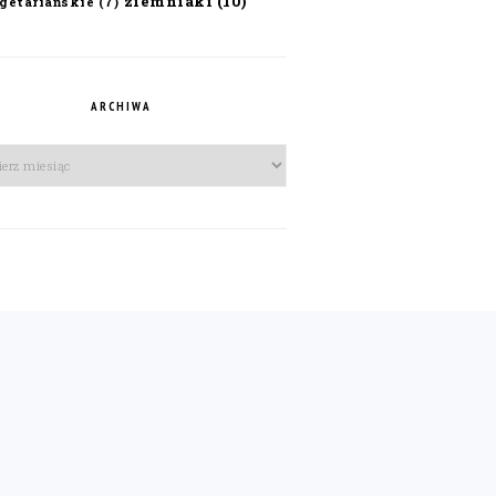
ziemniaki
(10)
getariańskie
(7)
ARCHIWA
iwa