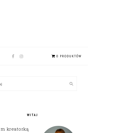
NAV
0 PRODUKTÓW
SOCIAL
MENU
MARY
kaj
EBAR
WITAJ
em kreatorką