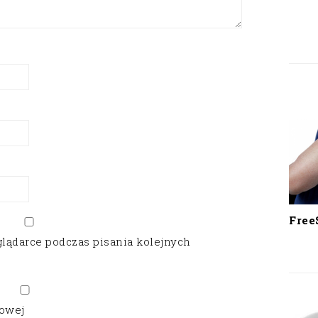
Free
glądarce podczas pisania kolejnych
gowej