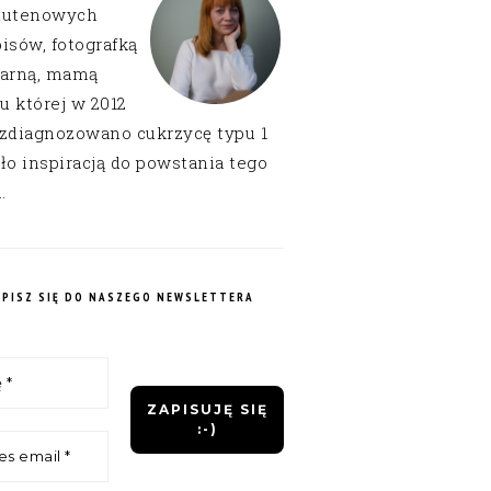
lutenowych
isów, fotografką
narną, mamą
 u której w 2012
 zdiagnozowano cukrzycę typu 1
ło inspiracją do powstania tego
.
APISZ SIĘ DO NASZEGO NEWSLETTERA