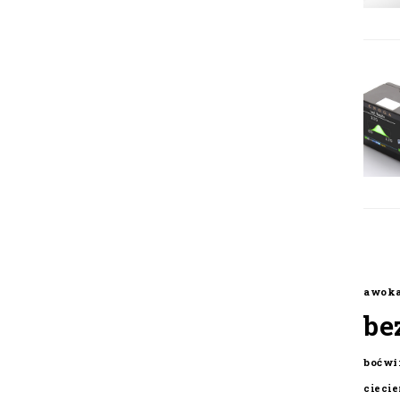
awok
be
boćwi
cieci