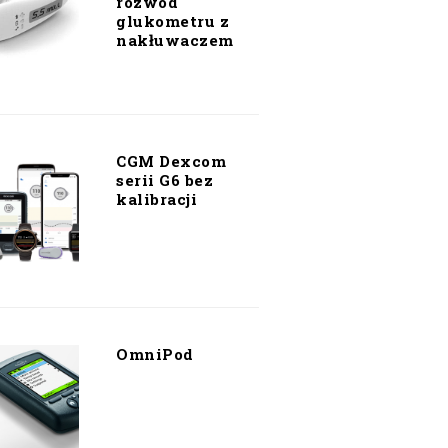
rozwód
glukometru z
nakłuwaczem
CGM Dexcom
serii G6 bez
kalibracji
OmniPod