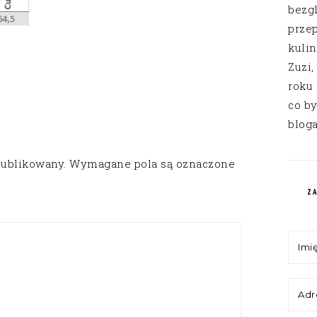
bezg
przep
kuli
Zuzi,
roku
co by
bloga
publikowany.
Wymagane pola są oznaczone
Z