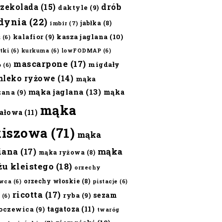
czekolada
(15)
drób
daktyle
(9)
dynia
(22)
jabłka
(8)
imbir
(7)
kalafior
(9)
kasza jaglana
(10)
ż
(6)
tki
(6)
kurkuma
(6)
lowFODMAP
(6)
mascarpone
(17)
migdały
o
(6)
mleko ryżowe
(14)
mąka
mąka jaglana
(13)
mąka
zana
(9)
mąka
ałowa
(11)
kiszowa
(71)
mąka
iana
(17)
mąka
mąka ryżowa
(8)
żu kleistego
(18)
orzechy
orzechy włoskie
(8)
wca
(6)
pistacje
(6)
ricotta
(17)
sezam
ryba
(9)
(6)
tagatoza
(11)
oczewica
(9)
twaróg