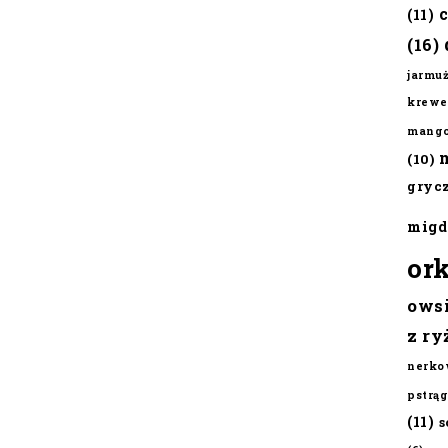
(11)
(16)
jarmu
krewe
mang
(10)
gryc
migd
or
ows
z ry
nerko
pstrąg
(11)
s