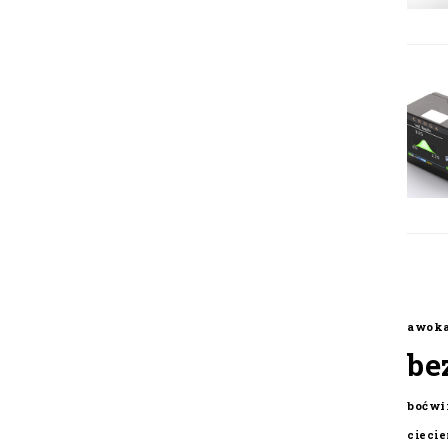
awok
be
boćwi
cieci