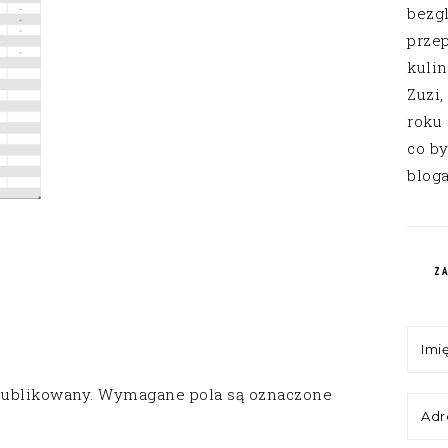
bezg
przep
kuli
Zuzi,
roku
co by
bloga
Z
publikowany.
Wymagane pola są oznaczone