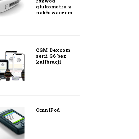
rozwód
glukometru z
nakłuwaczem
CGM Dexcom
serii G6 bez
kalibracji
OmniPod