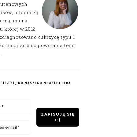
lutenowych
isów, fotografką
narną, mamą
 u której w 2012
 zdiagnozowano cukrzycę typu 1
ło inspiracją do powstania tego
.
APISZ SIĘ DO NASZEGO NEWSLETTERA