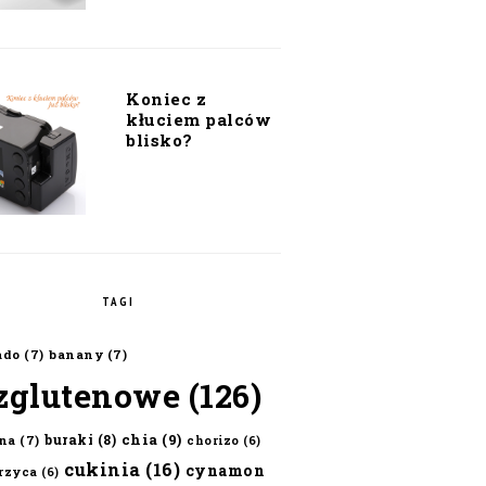
Koniec z
kłuciem palców
blisko?
TAGI
ado
(7)
banany
(7)
zglutenowe
(126)
chia
(9)
buraki
(8)
na
(7)
chorizo
(6)
cukinia
(16)
cynamon
erzyca
(6)