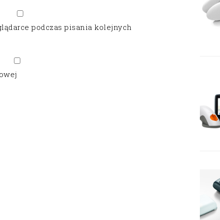
glądarce podczas pisania kolejnych
gowej