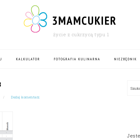
3MAMCUKIER
życie z cukrzycą typu 1
U
KALKULATOR
FOTOGRAFIA KULINARNA
NIEZBĘDNIK
PRI
B
Szu
SID
Dodaj komentarz
Jest