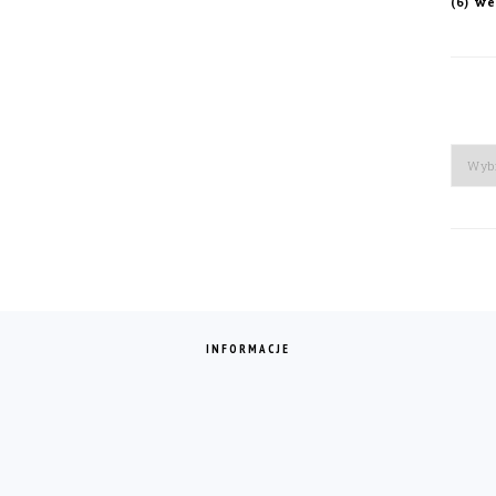
we
(6)
Arch
INFORMACJE