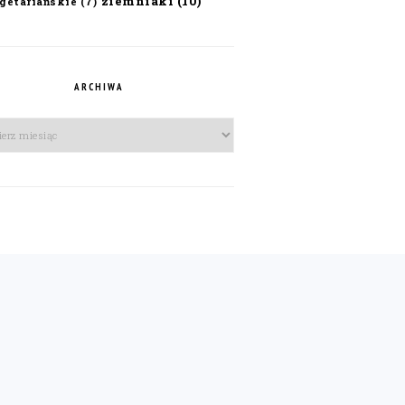
ziemniaki
(10)
getariańskie
(7)
ARCHIWA
iwa