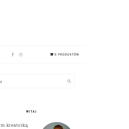
NAV
0 PRODUKTÓW
SOCIAL
MENU
MARY
kaj
EBAR
WITAJ
em kreatorką