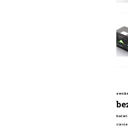
awok
be
boćwi
cieci