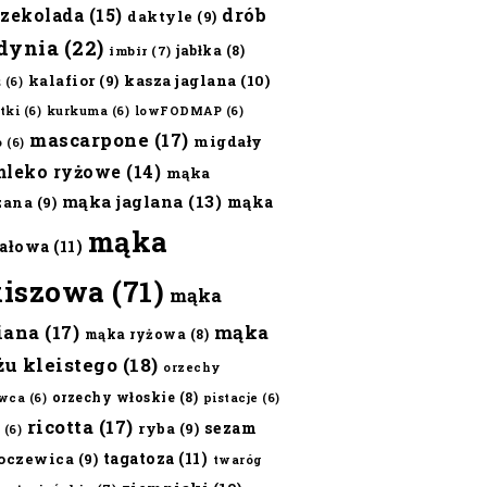
czekolada
(15)
drób
daktyle
(9)
dynia
(22)
jabłka
(8)
imbir
(7)
kalafior
(9)
kasza jaglana
(10)
ż
(6)
tki
(6)
kurkuma
(6)
lowFODMAP
(6)
mascarpone
(17)
migdały
o
(6)
mleko ryżowe
(14)
mąka
mąka jaglana
(13)
mąka
zana
(9)
mąka
ałowa
(11)
kiszowa
(71)
mąka
iana
(17)
mąka
mąka ryżowa
(8)
żu kleistego
(18)
orzechy
orzechy włoskie
(8)
wca
(6)
pistacje
(6)
ricotta
(17)
sezam
ryba
(9)
(6)
tagatoza
(11)
oczewica
(9)
twaróg