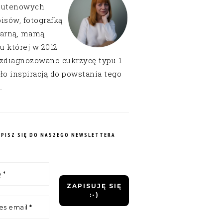
lutenowych
isów, fotografką
narną, mamą
 u której w 2012
 zdiagnozowano cukrzycę typu 1
ło inspiracją do powstania tego
.
APISZ SIĘ DO NASZEGO NEWSLETTERA