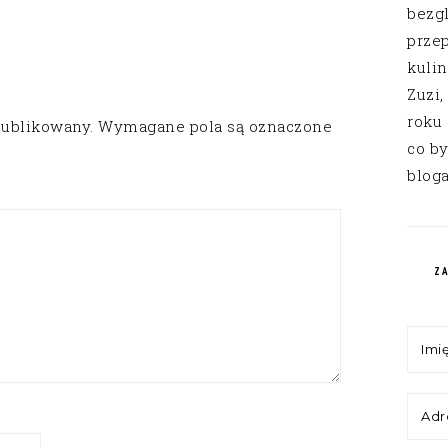
bezg
przep
kuli
Zuzi,
roku
publikowany.
Wymagane pola są oznaczone
co by
bloga
Z