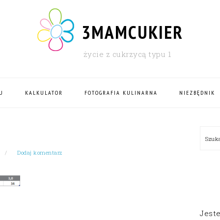
3MAMCUKIER
życie z cukrzycą typu 1
U
KALKULATOR
FOTOGRAFIA KULINARNA
NIEZBĘDNIK
PRI
Szu
SID
Dodaj komentarz
Jest