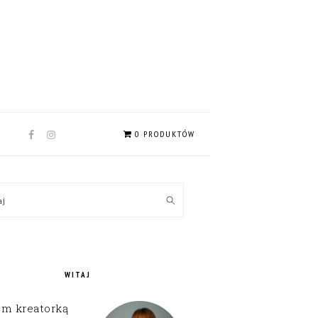
NAV
0 PRODUKTÓW
SOCIAL
MENU
MARY
kaj
EBAR
WITAJ
em kreatorką