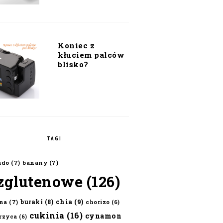
Koniec z
kłuciem palców
blisko?
TAGI
ado
(7)
banany
(7)
zglutenowe
(126)
chia
(9)
buraki
(8)
na
(7)
chorizo
(6)
cukinia
(16)
cynamon
erzyca
(6)