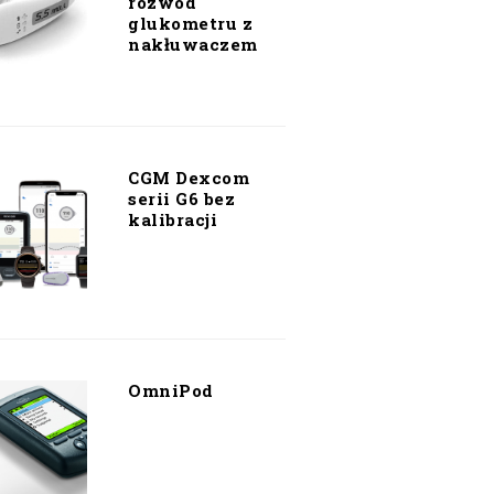
rozwód
glukometru z
nakłuwaczem
CGM Dexcom
serii G6 bez
kalibracji
OmniPod