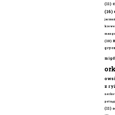
(11)
(16)
jarmu
krewe
mang
(10)
gryc
migd
or
ows
z ry
nerko
pstrąg
(11)
s