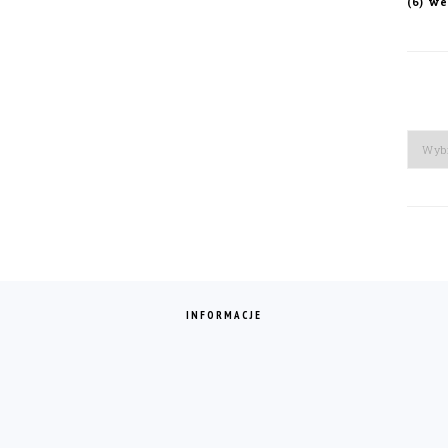
we
(6)
Arch
INFORMACJE