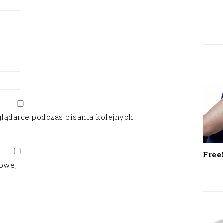
glądarce podczas pisania kolejnych
Free
gowej