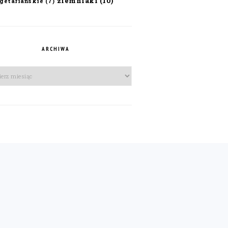
ziemniaki
(10)
getariańskie
(7)
ARCHIWA
iwa