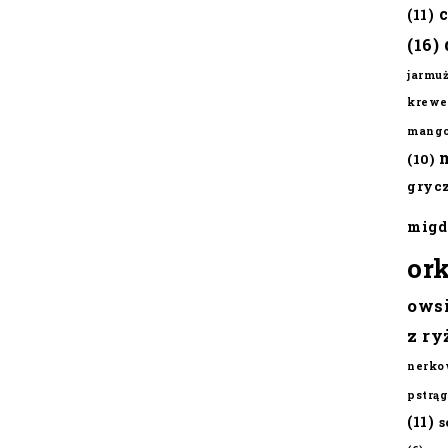
(11)
(16)
jarmu
krewe
mang
(10)
gryc
migd
or
ows
z ry
nerko
pstrąg
(11)
s