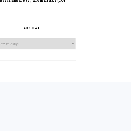
ziemniaki
(10)
getariańskie
(7)
ARCHIWA
iwa