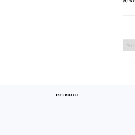
we
(6)
Arch
INFORMACJE