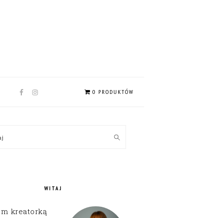
NAV
0 PRODUKTÓW
SOCIAL
MENU
MARY
kaj
EBAR
WITAJ
em kreatorką