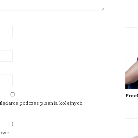
Free
glądarce podczas pisania kolejnych
gowej