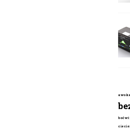
awok
be
boćwi
cieci