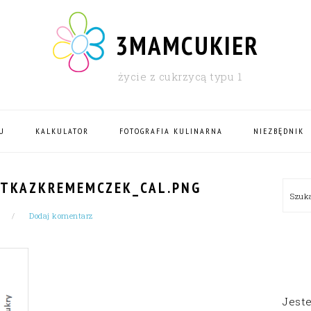
3MAMCUKIER
życie z cukrzycą typu 1
U
KALKULATOR
FOTOGRAFIA KULINARNA
NIEZBĘDNIK
PRI
STKAZKREMEMCZEK_CAL.PNG
Szu
SID
Dodaj komentarz
Jest