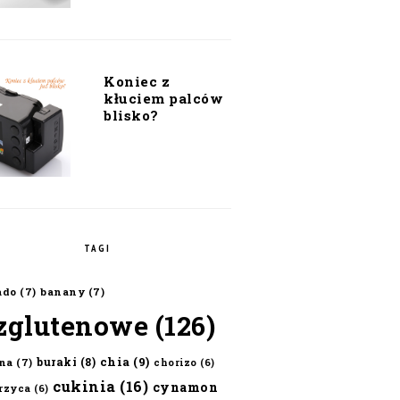
Koniec z
kłuciem palców
blisko?
TAGI
ado
(7)
banany
(7)
zglutenowe
(126)
chia
(9)
buraki
(8)
na
(7)
chorizo
(6)
cukinia
(16)
cynamon
erzyca
(6)