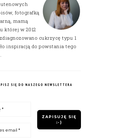
lutenowych
isów, fotografką
narną, mamą
 u której w 2012
 zdiagnozowano cukrzycę typu 1
ło inspiracją do powstania tego
.
APISZ SIĘ DO NASZEGO NEWSLETTERA