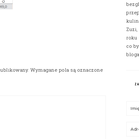
bezg
przep
kuli
Zuzi,
roku
co by
bloga
publikowany.
Wymagane pola są oznaczone
Z