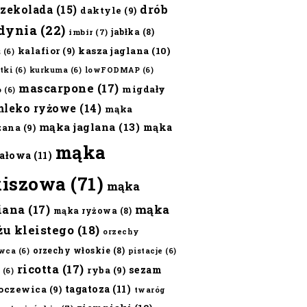
czekolada
(15)
drób
daktyle
(9)
dynia
(22)
jabłka
(8)
imbir
(7)
kalafior
(9)
kasza jaglana
(10)
ż
(6)
tki
(6)
kurkuma
(6)
lowFODMAP
(6)
mascarpone
(17)
migdały
o
(6)
mleko ryżowe
(14)
mąka
mąka jaglana
(13)
mąka
zana
(9)
mąka
ałowa
(11)
kiszowa
(71)
mąka
iana
(17)
mąka
mąka ryżowa
(8)
żu kleistego
(18)
orzechy
orzechy włoskie
(8)
wca
(6)
pistacje
(6)
ricotta
(17)
sezam
ryba
(9)
(6)
tagatoza
(11)
oczewica
(9)
twaróg