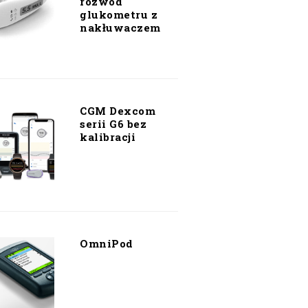
rozwód
glukometru z
nakłuwaczem
CGM Dexcom
serii G6 bez
kalibracji
OmniPod