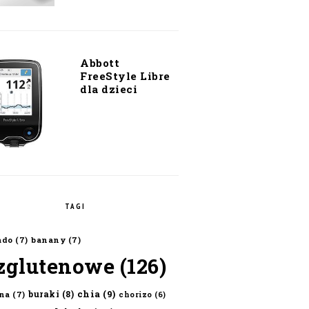
Abbott
FreeStyle Libre
dla dzieci
TAGI
ado
(7)
banany
(7)
zglutenowe
(126)
chia
(9)
buraki
(8)
na
(7)
chorizo
(6)