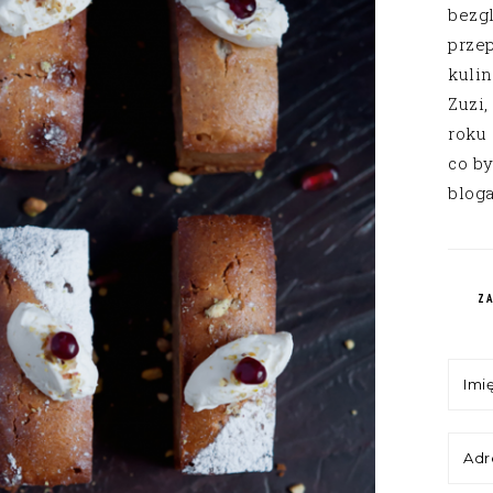
bezg
przep
kuli
Zuzi,
roku
co by
bloga
Z