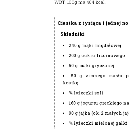
WBT. 100g ma 464 kcal.
Ciastka z tysiąca i jednej n
Składniki
240 g mąki migdałowej
200 g cukru trzcinowego
50 g mąki gryczanej
80 g zimnego masła p
kostkę
¾ łyżeczki soli
160 g jogurtu greckiego n
90 g jajka (ok. 2 małych ja
¾ łyżeczki mielonej gałk