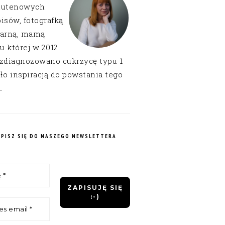
lutenowych
isów, fotografką
narną, mamą
 u której w 2012
 zdiagnozowano cukrzycę typu 1
ło inspiracją do powstania tego
.
APISZ SIĘ DO NASZEGO NEWSLETTERA