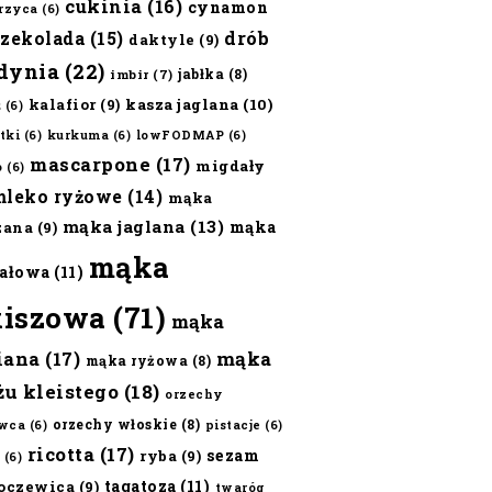
cukinia
(16)
cynamon
erzyca
(6)
czekolada
(15)
drób
daktyle
(9)
dynia
(22)
jabłka
(8)
imbir
(7)
kalafior
(9)
kasza jaglana
(10)
ż
(6)
tki
(6)
kurkuma
(6)
lowFODMAP
(6)
mascarpone
(17)
migdały
o
(6)
mleko ryżowe
(14)
mąka
mąka jaglana
(13)
mąka
zana
(9)
mąka
ałowa
(11)
kiszowa
(71)
mąka
iana
(17)
mąka
mąka ryżowa
(8)
żu kleistego
(18)
orzechy
orzechy włoskie
(8)
wca
(6)
pistacje
(6)
ricotta
(17)
sezam
ryba
(9)
(6)
tagatoza
(11)
oczewica
(9)
twaróg