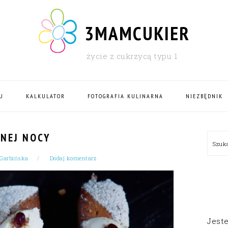
3MAMCUKIER
życie z cukrzycą typu 1
U
KALKULATOR
FOTOGRAFIA KULINARNA
NIEZBĘDNIK
PRI
DNEJ NOCY
Szu
SID
 Garbińska
Dodaj komentarz
Jest