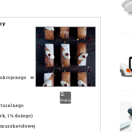
ocy
okrojonego w
Drukuj
aturalnego
jek, 1½ dużego)
i muszkatołowej