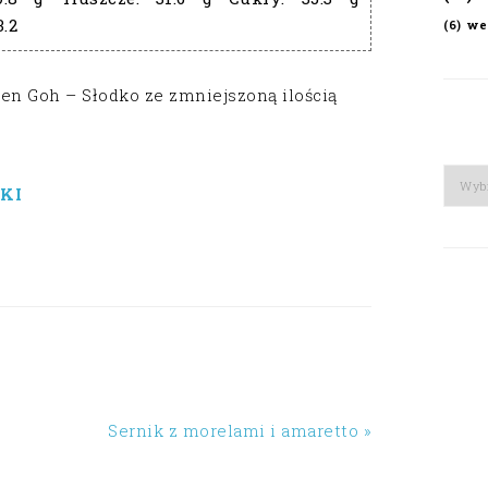
3.2
we
(6)
len Goh – Słodko ze zmniejszoną ilością
Arch
KI
Sernik z morelami i amaretto »