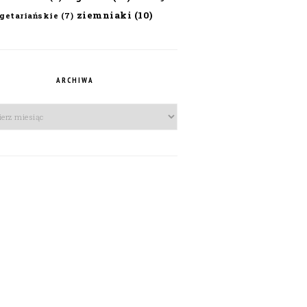
ziemniaki
(10)
getariańskie
(7)
ARCHIWA
iwa