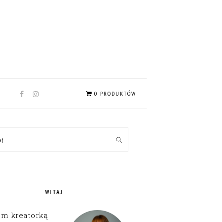
NAV
0 PRODUKTÓW
SOCIAL
MENU
MARY
kaj
EBAR
WITAJ
em kreatorką