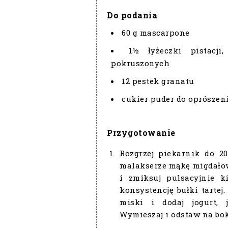
Do podania
60 g mascarpone
1½ łyżeczki pistacj
pokruszonych
12 pestek granatu
cukier puder do oprószen
Przygotowanie
Rozgrzej piekarnik do 2
malakserze mąkę migdałową
i zmiksuj pulsacyjnie k
konsystencję bułki tartej.
miski i dodaj jogurt, 
Wymieszaj i odstaw na bok