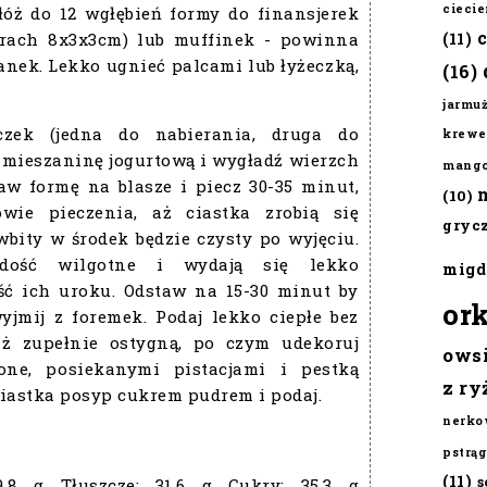
cieci
łóż do 12 wgłębień formy do finansjerek
rach 8x3x3cm) lub muffinek - powinna
(11)
anek. Lekko ugnieć palcami lub łyżeczką,
(16)
jarmu
zek (jedna do nabierania, druga do
krewe
 mieszaninę jogurtową i wygładź wierzch
mang
aw formę na blasze i piecz 30-35 minut,
(10)
wie pieczenia, aż ciastka zrobią się
gryc
wbity w środek będzie czysty po wyjęciu.
dość wilgotne i wydają się lekko
migd
ęść ich uroku. Odstaw na 15-30 minut by
or
yjmij z foremek. Podaj lekko ciepłe bez
aż zupełnie ostygną, po czym udekoruj
ows
one, posiekanymi pistacjami i pestką
z ry
iastka posyp cukrem pudrem i podaj.
nerko
pstrąg
(11)
s
9.8 g
Tłuszcze:
31.6 g
Cukry:
35.3 g