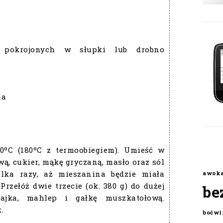
i, pokrojonych w słupki lub drobno
ia
00ºC (180ºC z termoobiegiem). Umieść w
, cukier, mąkę gryczaną, masło oraz sól
ilka razy, aż mieszanina będzie miała
awok
 Przełóż dwie trzecie (ok. 380 g) do dużej
be
jajka, mahlep i gałkę muszkatołową.
.
boćwi