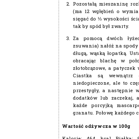
Pozostałą mieszaninę roz
(ma 12 wgłębień o wymia
sięgać do ⅓ wysokości ści
tak by spód był zwarty.
Za pomocą dwóch łyżec
zsuwania) nałóż na spody
długą, wąską łopatką. Ust
obracając blachę w poło
złotobrązowe, a patyczek 
Ciastka są wewnątrz 
niedopieczone, ale to cz
przestygły, a następnie w
dodatków lub zaczekaj, 
każde porcyjką mascarp
granatu. Połowę każdego c
Wartość odżywcza w 100g
Kalorie:
464 kcal
Białka: