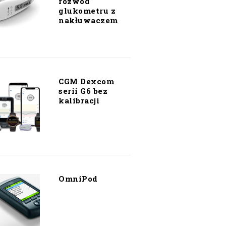
rozwód
glukometru z
nakłuwaczem
CGM Dexcom
serii G6 bez
kalibracji
OmniPod