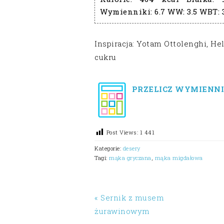
Wymienniki:
6.7
WW:
3.5
WBT:
Inspiracja: Yotam Ottolenghi, He
cukru
PRZELICZ WYMIENNI
Post Views:
1 441
Kategorie:
desery
Tagi:
mąka gryczana
,
mąka migdałowa
« Sernik z musem
żurawinowym