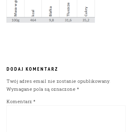
READER
INTERACTIONS
DODAJ KOMENTARZ
Twój adres email nie zostanie opublikowany.
Wymagane pola są oznaczone
*
Komentarz
*