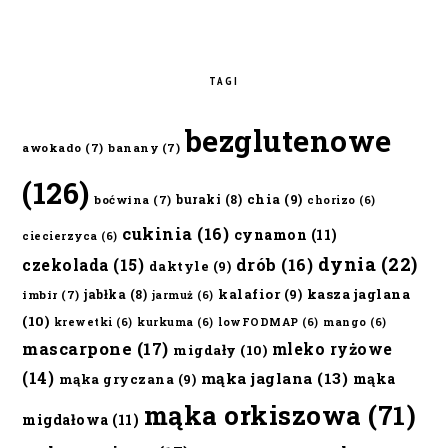
TAGI
bezglutenowe
awokado
(7)
banany
(7)
(126)
chia
(9)
buraki
(8)
boćwina
(7)
chorizo
(6)
cukinia
(16)
cynamon
(11)
ciecierzyca
(6)
dynia
(22)
czekolada
(15)
drób
(16)
daktyle
(9)
kalafior
(9)
kasza jaglana
jabłka
(8)
imbir
(7)
jarmuż
(6)
(10)
krewetki
(6)
kurkuma
(6)
lowFODMAP
(6)
mango
(6)
mascarpone
(17)
mleko ryżowe
migdały
(10)
(14)
mąka jaglana
(13)
mąka
mąka gryczana
(9)
mąka orkiszowa
(71)
migdałowa
(11)