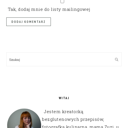
Tak, dodaj mnie do listy mailingowej
PRIMARY
SIDEBAR
Szukaj
WITAJ
Jestem kreatorką
bezglutenowych przepisów,
fotografką kulinarną, mamą Zuzi, u