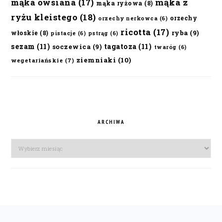
mąka owsiana
(17)
mąka z
mąka ryżowa
(8)
ryżu kleistego
(18)
orzechy
orzechy nerkowca
(6)
ricotta
(17)
ryba
(9)
włoskie
(8)
pistacje
(6)
pstrąg
(6)
sezam
(11)
tagatoza
(11)
soczewica
(9)
twaróg
(6)
ziemniaki
(10)
wegetariańskie
(7)
ARCHIWA
Archiwa
FOOTER