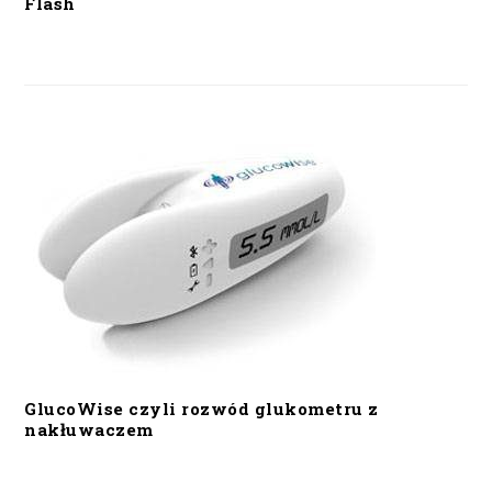
Flash
GlucoWise czyli rozwód glukometru z
nakłuwaczem