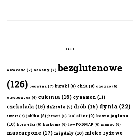
TAGI
bezglutenowe
awokado
(7)
banany
(7)
(126)
chia
(9)
buraki
(8)
boćwina
(7)
chorizo
(6)
cukinia
(16)
cynamon
(11)
ciecierzyca
(6)
dynia
(22)
czekolada
(15)
drób
(16)
daktyle
(9)
kalafior
(9)
kasza jaglana
jabłka
(8)
imbir
(7)
jarmuż
(6)
(10)
krewetki
(6)
kurkuma
(6)
lowFODMAP
(6)
mango
(6)
mascarpone
(17)
mleko ryżowe
migdały
(10)