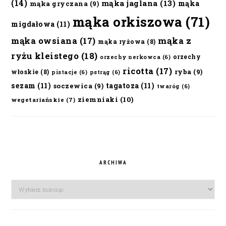
(14)
mąka jaglana
(13)
mąka
mąka gryczana
(9)
mąka orkiszowa
(71)
migdałowa
(11)
mąka owsiana
(17)
mąka z
mąka ryżowa
(8)
ryżu kleistego
(18)
orzechy
orzechy nerkowca
(6)
ricotta
(17)
ryba
(9)
włoskie
(8)
pistacje
(6)
pstrąg
(6)
sezam
(11)
tagatoza
(11)
soczewica
(9)
twaróg
(6)
ziemniaki
(10)
wegetariańskie
(7)
ARCHIWA
Archiwa