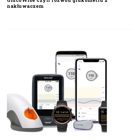
GlucoWise czyli rozwód glukometru z
nakłuwaczem