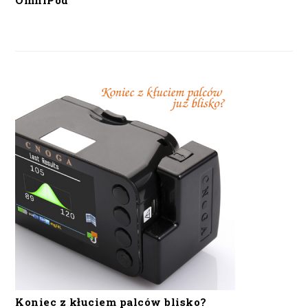
OmniPod
Koniec z kłuciem palców blisko?