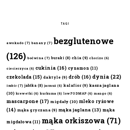
TAGI
bezglutenowe
awokado
(7)
banany
(7)
(126)
chia
(9)
buraki
(8)
boćwina
(7)
chorizo
(6)
cukinia
(16)
cynamon
(11)
ciecierzyca
(6)
dynia
(22)
czekolada
(15)
drób
(16)
daktyle
(9)
kalafior
(9)
kasza jaglana
jabłka
(8)
imbir
(7)
jarmuż
(6)
(10)
krewetki
(6)
kurkuma
(6)
lowFODMAP
(6)
mango
(6)
mascarpone
(17)
mleko ryżowe
migdały
(10)
(14)
mąka jaglana
(13)
mąka
mąka gryczana
(9)
mąka orkiszowa
(71)
migdałowa
(11)