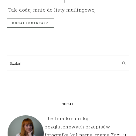
Tak, dodaj mnie do listy mailingowej
PRIMARY
SIDEBAR
Szukaj
WITAJ
Jestem kreatorką
bezglutenowych przepisów,
fotografką kulinarną, mamą Zuzi, u