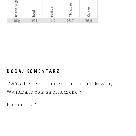
READER
INTERACTIONS
DODAJ KOMENTARZ
Twój adres email nie zostanie opublikowany.
Wymagane pola są oznaczone
*
Komentarz
*