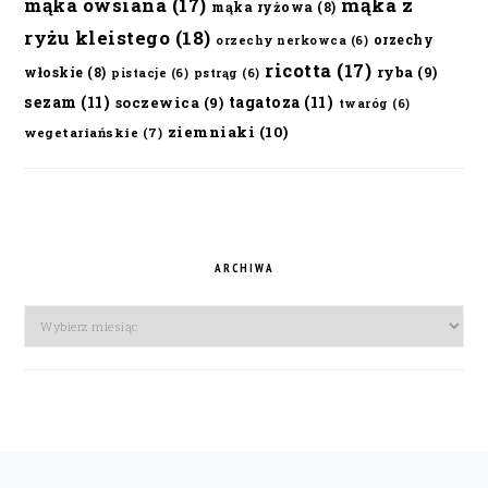
mąka owsiana
(17)
mąka z
mąka ryżowa
(8)
ryżu kleistego
(18)
orzechy
orzechy nerkowca
(6)
ricotta
(17)
ryba
(9)
włoskie
(8)
pistacje
(6)
pstrąg
(6)
sezam
(11)
tagatoza
(11)
soczewica
(9)
twaróg
(6)
ziemniaki
(10)
wegetariańskie
(7)
ARCHIWA
Archiwa
FOOTER