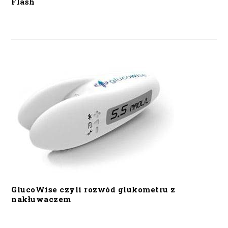
Flash
GlucoWise czyli rozwód glukometru z
nakłuwaczem