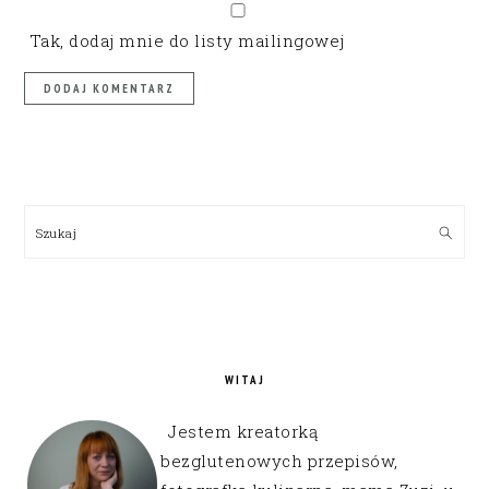
Tak, dodaj mnie do listy mailingowej
PRIMARY
SIDEBAR
Szukaj
WITAJ
Jestem kreatorką
bezglutenowych przepisów,