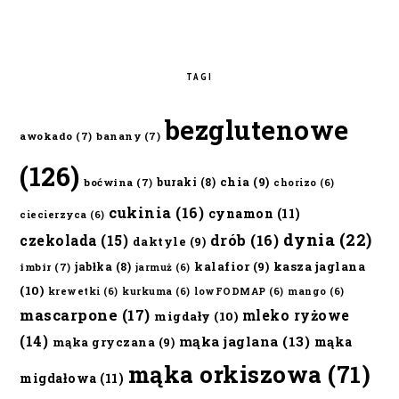
TAGI
bezglutenowe
awokado
(7)
banany
(7)
(126)
chia
(9)
buraki
(8)
boćwina
(7)
chorizo
(6)
cukinia
(16)
cynamon
(11)
ciecierzyca
(6)
dynia
(22)
czekolada
(15)
drób
(16)
daktyle
(9)
kalafior
(9)
kasza jaglana
jabłka
(8)
imbir
(7)
jarmuż
(6)
(10)
krewetki
(6)
kurkuma
(6)
lowFODMAP
(6)
mango
(6)
mascarpone
(17)
mleko ryżowe
migdały
(10)
(14)
mąka jaglana
(13)
mąka
mąka gryczana
(9)
mąka orkiszowa
(71)
migdałowa
(11)