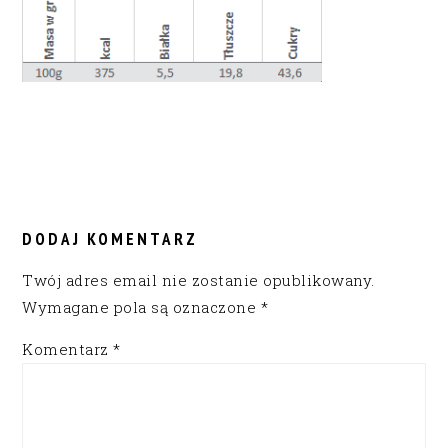
READER
INTERACTIONS
DODAJ KOMENTARZ
Twój adres email nie zostanie opublikowany.
Wymagane pola są oznaczone
*
Komentarz
*