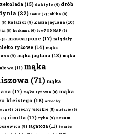
czekolada
(15)
drób
daktyle
(9)
dynia
(22)
jabłka
(8)
imbir
(7)
kalafior
(9)
kasza jaglana
(10)
ż
(6)
tki
(6)
kurkuma
(6)
lowFODMAP
(6)
mascarpone
(17)
migdały
o
(6)
mleko ryżowe
(14)
mąka
mąka jaglana
(13)
mąka
zana
(9)
mąka
ałowa
(11)
kiszowa
(71)
mąka
iana
(17)
mąka
mąka ryżowa
(8)
żu kleistego
(18)
orzechy
orzechy włoskie
(8)
wca
(6)
pistacje
(6)
ricotta
(17)
sezam
ryba
(9)
(6)
tagatoza
(11)
oczewica
(9)
twaróg