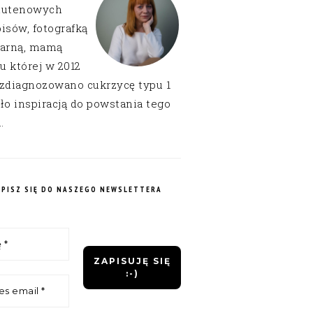
lutenowych
isów, fotografką
narną, mamą
 u której w 2012
 zdiagnozowano cukrzycę typu 1
ło inspiracją do powstania tego
.
APISZ SIĘ DO NASZEGO NEWSLETTERA