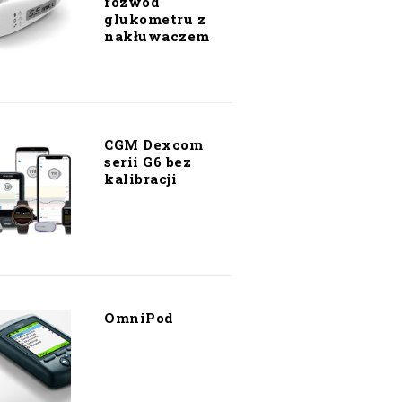
rozwód
glukometru z
nakłuwaczem
CGM Dexcom
serii G6 bez
kalibracji
OmniPod