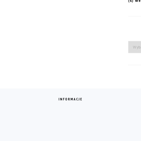
we
(6)
Arch
INFORMACJE