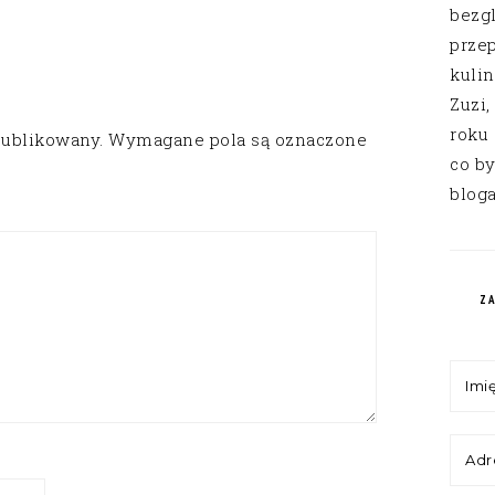
bezg
przep
kuli
Zuzi,
roku
publikowany.
Wymagane pola są oznaczone
co by
bloga
Z