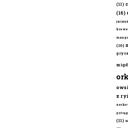
(11)
(16)
jarmu
krewe
mang
(10)
gryc
migd
or
ows
z ry
nerko
pstrąg
(11)
s