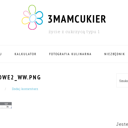
3MAMCUKIER
życie z cukrzycą typu 1
U
KALKULATOR
FOTOGRAFIA KULINARNA
NIEZBĘDNIK
PRI
OWE2_WW.PNG
Szu
SID
Dodaj komentarz
Jest