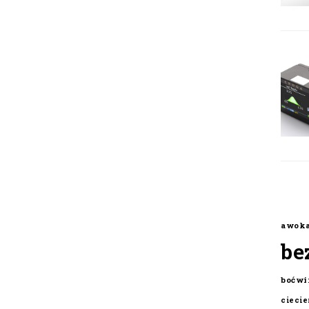
awok
be
boćwi
cieci