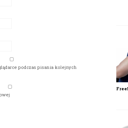
glądarce podczas pisania kolejnych
Free
gowej