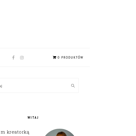
NAV
0 PRODUKTÓW
SOCIAL
MENU
MARY
kaj
EBAR
WITAJ
em kreatorką