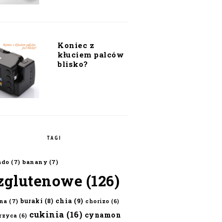
Koniec z
kłuciem palców
blisko?
TAGI
ado
(7)
banany
(7)
zglutenowe
(126)
chia
(9)
buraki
(8)
na
(7)
chorizo
(6)
cukinia
(16)
cynamon
erzyca
(6)