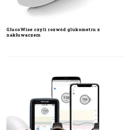
GlucoWise czyli rozwód glukometru z
nakłuwaczem