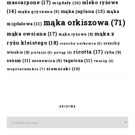
mascarpone
(17)
mleko ryżowe
migdały
(10)
(14)
mąka jaglana
(13)
mąka
mąka gryczana
(9)
mąka orkiszowa
(71)
migdałowa
(11)
mąka owsiana
(17)
mąka z
mąka ryżowa
(8)
ryżu kleistego
(18)
orzechy
orzechy nerkowca
(6)
ricotta
(17)
ryba
(9)
włoskie
(8)
pistacje
(6)
pstrąg
(6)
sezam
(11)
tagatoza
(11)
soczewica
(9)
twaróg
(6)
ziemniaki
(10)
wegetariańskie
(7)
ARCHIWA
Archiwa