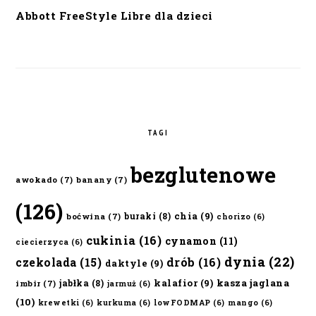
Abbott FreeStyle Libre dla dzieci
TAGI
bezglutenowe
awokado
(7)
banany
(7)
(126)
chia
(9)
buraki
(8)
boćwina
(7)
chorizo
(6)
cukinia
(16)
cynamon
(11)
ciecierzyca
(6)
dynia
(22)
czekolada
(15)
drób
(16)
daktyle
(9)
kalafior
(9)
kasza jaglana
jabłka
(8)
imbir
(7)
jarmuż
(6)
(10)
krewetki
(6)
kurkuma
(6)
lowFODMAP
(6)
mango
(6)