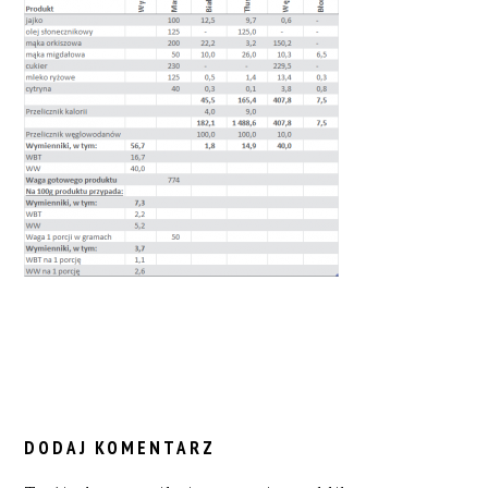
READER
INTERACTIONS
DODAJ KOMENTARZ