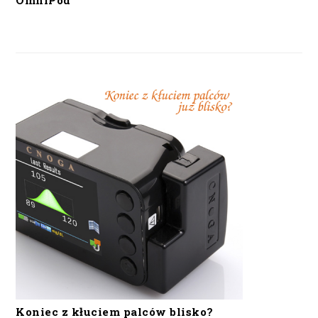
OmniPod
Koniec z kłuciem palców blisko?