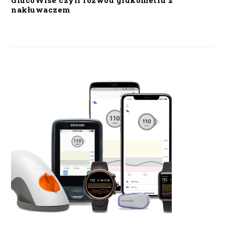
GlucoWise czyli rozwód glukometru z
nakłuwaczem