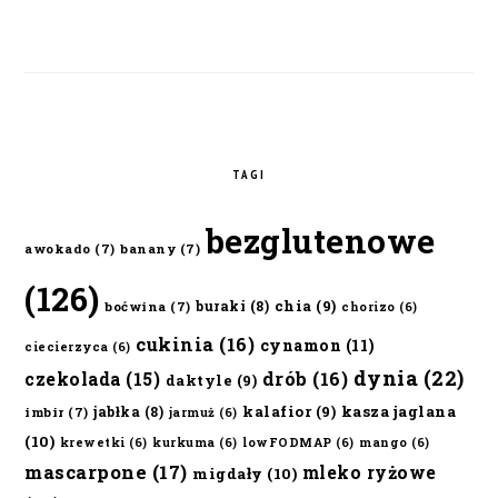
TAGI
bezglutenowe
awokado
(7)
banany
(7)
(126)
chia
(9)
buraki
(8)
boćwina
(7)
chorizo
(6)
cukinia
(16)
cynamon
(11)
ciecierzyca
(6)
dynia
(22)
czekolada
(15)
drób
(16)
daktyle
(9)
kalafior
(9)
kasza jaglana
jabłka
(8)
imbir
(7)
jarmuż
(6)
(10)
krewetki
(6)
kurkuma
(6)
lowFODMAP
(6)
mango
(6)
mascarpone
(17)
mleko ryżowe
migdały
(10)