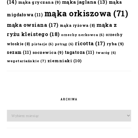
(14)
mąka jaglana
(13)
mąka
mąka gryczana
(9)
mąka orkiszowa
(71)
migdałowa
(11)
mąka owsiana
(17)
mąka z
mąka ryżowa
(8)
ryżu kleistego
(18)
orzechy
orzechy nerkowca
(6)
ricotta
(17)
ryba
(9)
włoskie
(8)
pistacje
(6)
pstrąg
(6)
sezam
(11)
tagatoza
(11)
soczewica
(9)
twaróg
(6)
ziemniaki
(10)
wegetariańskie
(7)
ARCHIWA
Archiwa