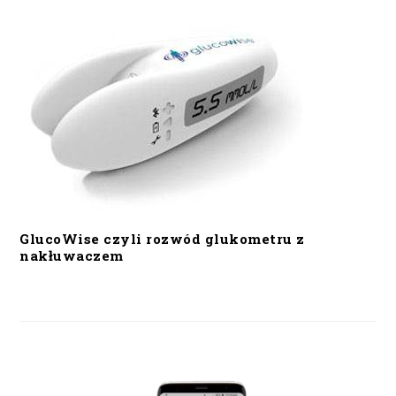
GlucoWise czyli rozwód glukometru z
nakłuwaczem