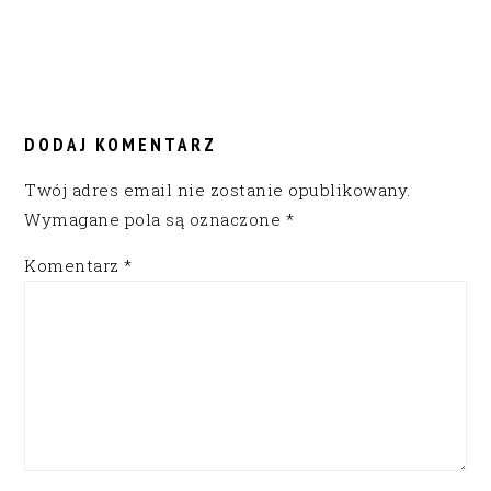
READER
INTERACTIONS
DODAJ KOMENTARZ
Twój adres email nie zostanie opublikowany.
Wymagane pola są oznaczone
*
Komentarz
*