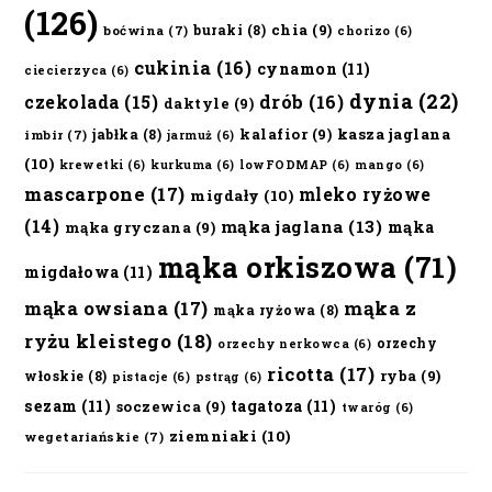
(126)
chia
(9)
buraki
(8)
boćwina
(7)
chorizo
(6)
cukinia
(16)
cynamon
(11)
ciecierzyca
(6)
dynia
(22)
czekolada
(15)
drób
(16)
daktyle
(9)
kalafior
(9)
kasza jaglana
jabłka
(8)
imbir
(7)
jarmuż
(6)
(10)
krewetki
(6)
kurkuma
(6)
lowFODMAP
(6)
mango
(6)
mascarpone
(17)
mleko ryżowe
migdały
(10)
(14)
mąka jaglana
(13)
mąka
mąka gryczana
(9)
mąka orkiszowa
(71)
migdałowa
(11)
mąka owsiana
(17)
mąka z
mąka ryżowa
(8)
ryżu kleistego
(18)
orzechy
orzechy nerkowca
(6)
ricotta
(17)
ryba
(9)
włoskie
(8)
pistacje
(6)
pstrąg
(6)
sezam
(11)
tagatoza
(11)
soczewica
(9)
twaróg
(6)
ziemniaki
(10)
wegetariańskie
(7)