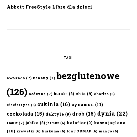
Abbott FreeStyle Libre dla dzieci
TAGI
bezglutenowe
awokado
(7)
banany
(7)
(126)
chia
(9)
buraki
(8)
boćwina
(7)
chorizo
(6)
cukinia
(16)
cynamon
(11)
ciecierzyca
(6)
dynia
(22)
czekolada
(15)
drób
(16)
daktyle
(9)
kalafior
(9)
kasza jaglana
jabłka
(8)
imbir
(7)
jarmuż
(6)
(10)
krewetki
(6)
kurkuma
(6)
lowFODMAP
(6)
mango
(6)