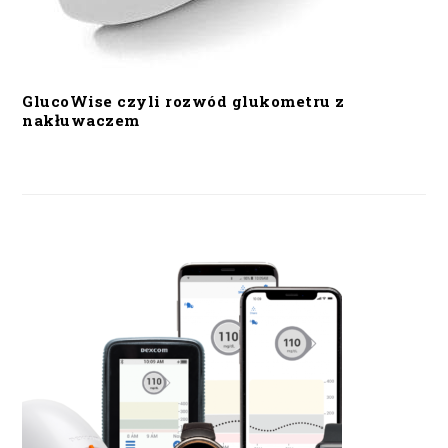
GlucoWise czyli rozwód glukometru z
nakłuwaczem