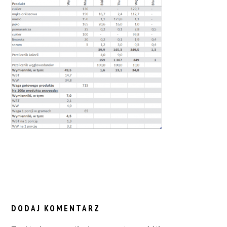
READER
INTERACTIONS
DODAJ KOMENTARZ