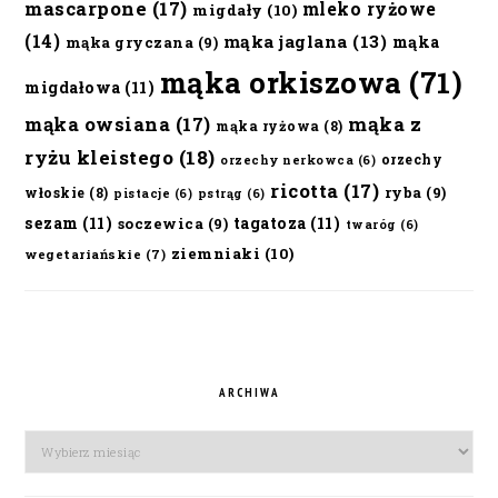
mascarpone
(17)
mleko ryżowe
migdały
(10)
(14)
mąka jaglana
(13)
mąka
mąka gryczana
(9)
mąka orkiszowa
(71)
migdałowa
(11)
mąka owsiana
(17)
mąka z
mąka ryżowa
(8)
ryżu kleistego
(18)
orzechy
orzechy nerkowca
(6)
ricotta
(17)
ryba
(9)
włoskie
(8)
pistacje
(6)
pstrąg
(6)
sezam
(11)
tagatoza
(11)
soczewica
(9)
twaróg
(6)
ziemniaki
(10)
wegetariańskie
(7)
ARCHIWA
Archiwa