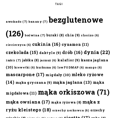
TAGI
bezglutenowe
awokado
(7)
banany
(7)
(126)
chia
(9)
buraki
(8)
boćwina
(7)
chorizo
(6)
cukinia
(16)
cynamon
(11)
ciecierzyca
(6)
dynia
(22)
czekolada
(15)
drób
(16)
daktyle
(9)
kalafior
(9)
kasza jaglana
jabłka
(8)
imbir
(7)
jarmuż
(6)
(10)
krewetki
(6)
kurkuma
(6)
lowFODMAP
(6)
mango
(6)
mascarpone
(17)
mleko ryżowe
migdały
(10)
(14)
mąka jaglana
(13)
mąka
mąka gryczana
(9)
mąka orkiszowa
(71)
migdałowa
(11)
mąka owsiana
(17)
mąka z
mąka ryżowa
(8)
ryżu kleistego
(18)
orzechy
orzechy nerkowca
(6)
ricotta
(17)
ryba
(9)