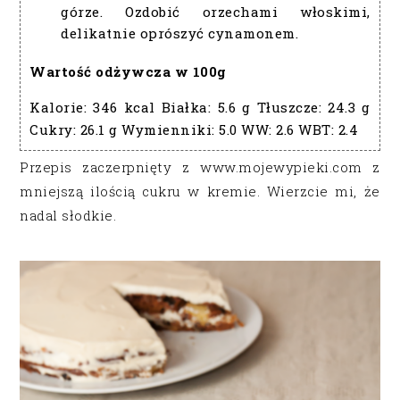
górze. Ozdobić orzechami włoskimi,
delikatnie oprószyć cynamonem.
Wartość odżywcza w 100g
Kalorie:
346 kcal
Białka:
5.6 g
Tłuszcze:
24.3 g
Cukry:
26.1 g
Wymienniki:
5.0
WW:
2.6
WBT:
2.4
Przepis zaczerpnięty z www.mojewypieki.com z
mniejszą ilością cukru w kremie. Wierzcie mi, że
nadal słodkie.