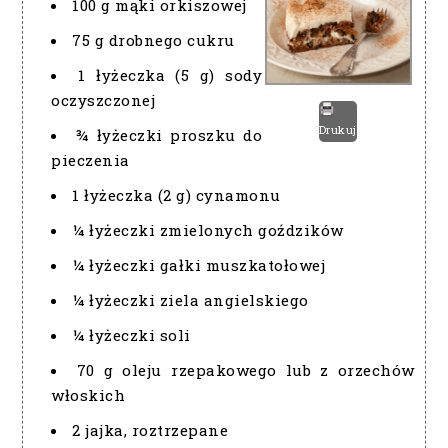
100 g mąki orkiszowej
75 g drobnego cukru
1 łyżeczka (5 g) sody
oczyszczonej
Drukuj
¾ łyżeczki proszku do
pieczenia
1 łyżeczka (2 g) cynamonu
¼ łyżeczki zmielonych goździków
¼ łyżeczki gałki muszkatołowej
¼ łyżeczki ziela angielskiego
¼ łyżeczki soli
70 g oleju rzepakowego lub z orzechów
włoskich
2 jajka, roztrzepane