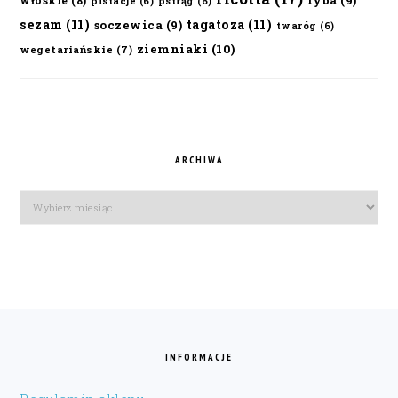
włoskie
(8)
pistacje
(6)
pstrąg
(6)
sezam
(11)
tagatoza
(11)
soczewica
(9)
twaróg
(6)
ziemniaki
(10)
wegetariańskie
(7)
ARCHIWA
Archiwa
FOOTER
INFORMACJE