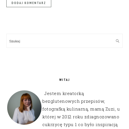
PRIMARY
SIDEBAR
Szukaj
WITAJ
Jestem kreatorką
bezglutenowych przepisów,
fotografką kulinarną, mamą Zuzi, u
której w 2012 roku zdiagnozowano
cukrzycę typu 1 co było inspiracją