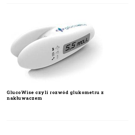
GlucoWise czyli rozwód glukometru z
nakłuwaczem