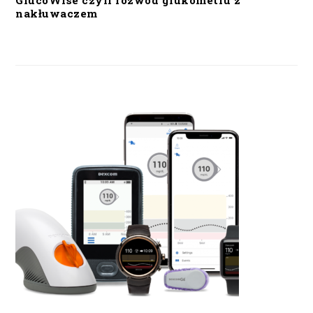
GlucoWise czyli rozwód glukometru z
nakłuwaczem