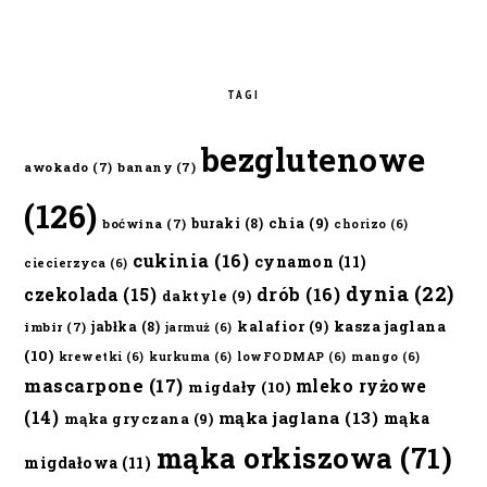
TAGI
bezglutenowe
awokado
(7)
banany
(7)
(126)
chia
(9)
buraki
(8)
boćwina
(7)
chorizo
(6)
cukinia
(16)
cynamon
(11)
ciecierzyca
(6)
dynia
(22)
czekolada
(15)
drób
(16)
daktyle
(9)
kalafior
(9)
kasza jaglana
jabłka
(8)
imbir
(7)
jarmuż
(6)
(10)
krewetki
(6)
kurkuma
(6)
lowFODMAP
(6)
mango
(6)
mascarpone
(17)
mleko ryżowe
migdały
(10)
(14)
mąka jaglana
(13)
mąka
mąka gryczana
(9)
mąka orkiszowa
(71)
migdałowa
(11)