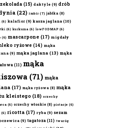
czekolada
(15)
drób
daktyle
(9)
dynia
(22)
jabłka
(8)
imbir
(7)
kalafior
(9)
kasza jaglana
(10)
ż
(6)
tki
(6)
kurkuma
(6)
lowFODMAP
(6)
mascarpone
(17)
migdały
o
(6)
mleko ryżowe
(14)
mąka
mąka jaglana
(13)
mąka
zana
(9)
mąka
ałowa
(11)
kiszowa
(71)
mąka
iana
(17)
mąka
mąka ryżowa
(8)
żu kleistego
(18)
orzechy
orzechy włoskie
(8)
wca
(6)
pistacje
(6)
ricotta
(17)
sezam
ryba
(9)
(6)
tagatoza
(11)
oczewica
(9)
twaróg