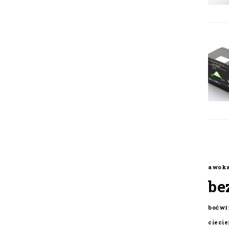
awok
be
boćwi
cieci