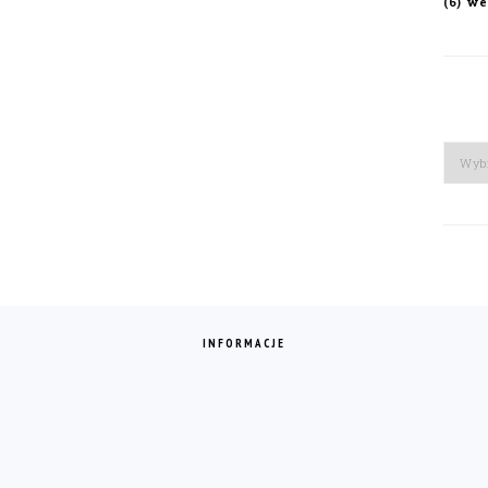
we
(6)
Arch
INFORMACJE