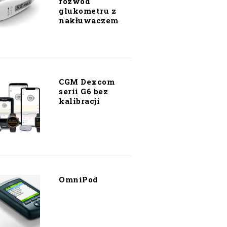
rozwód
glukometru z
nakłuwaczem
CGM Dexcom
serii G6 bez
kalibracji
OmniPod