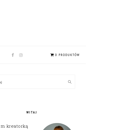
NAV
0 PRODUKTÓW
SOCIAL
MENU
MARY
kaj
EBAR
WITAJ
em kreatorką