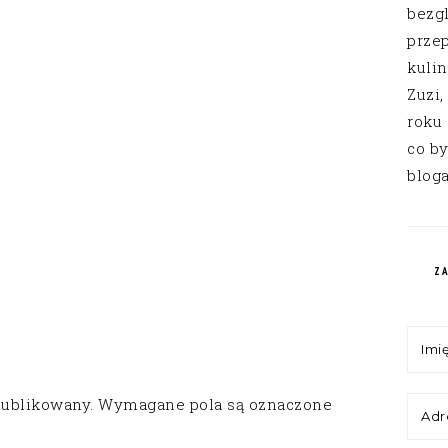
bezg
przep
kuli
Zuzi,
roku
co by
bloga
Z
publikowany.
Wymagane pola są oznaczone