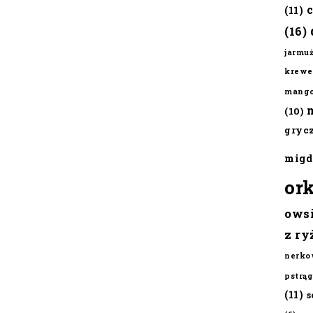
(11)
(16)
jarmu
krewe
mang
(10)
gryc
migd
or
ows
z ry
nerko
pstrąg
(11)
s