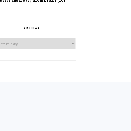
ziemniaki
(10)
getariańskie
(7)
ARCHIWA
iwa