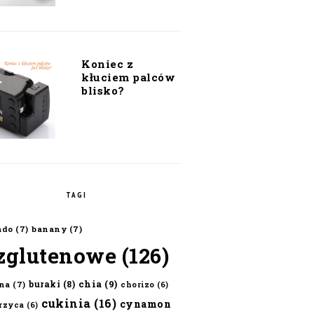
Koniec z
kłuciem palców
blisko?
TAGI
ado
(7)
banany
(7)
zglutenowe
(126)
chia
(9)
buraki
(8)
na
(7)
chorizo
(6)
cukinia
(16)
cynamon
erzyca
(6)