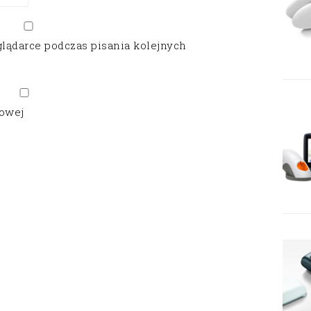
glądarce podczas pisania kolejnych
gowej