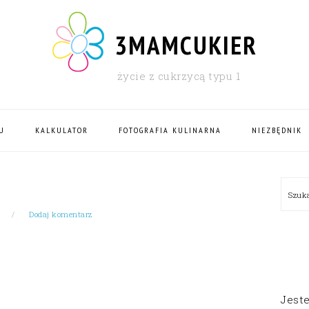
3MAMCUKIER
życie z cukrzycą typu 1
U
KALKULATOR
FOTOGRAFIA KULINARNA
NIEZBĘDNIK
PRI
Szu
SID
Dodaj komentarz
Jest