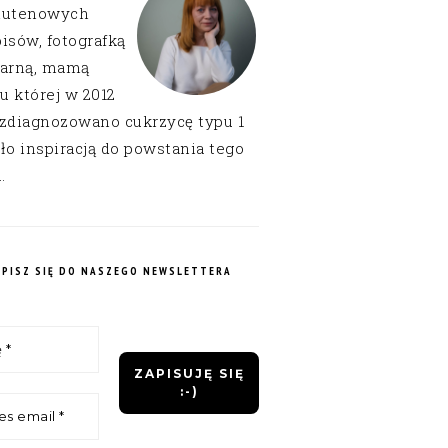
lutenowych
isów, fotografką
narną, mamą
 u której w 2012
 zdiagnozowano cukrzycę typu 1
ło inspiracją do powstania tego
.
APISZ SIĘ DO NASZEGO NEWSLETTERA