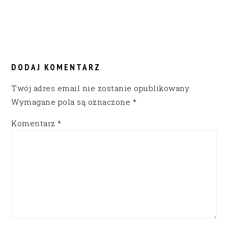
READER
INTERACTIONS
DODAJ KOMENTARZ
Twój adres email nie zostanie opublikowany.
Wymagane pola są oznaczone
*
Komentarz
*