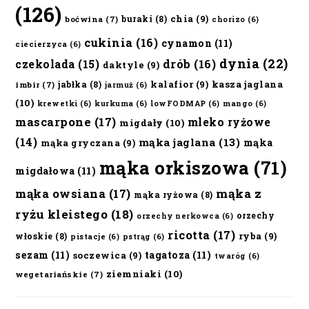
(126)
chia
(9)
buraki
(8)
boćwina
(7)
chorizo
(6)
cukinia
(16)
cynamon
(11)
ciecierzyca
(6)
dynia
(22)
czekolada
(15)
drób
(16)
daktyle
(9)
kalafior
(9)
kasza jaglana
jabłka
(8)
imbir
(7)
jarmuż
(6)
(10)
krewetki
(6)
kurkuma
(6)
lowFODMAP
(6)
mango
(6)
mascarpone
(17)
mleko ryżowe
migdały
(10)
(14)
mąka jaglana
(13)
mąka
mąka gryczana
(9)
mąka orkiszowa
(71)
migdałowa
(11)
mąka owsiana
(17)
mąka z
mąka ryżowa
(8)
ryżu kleistego
(18)
orzechy
orzechy nerkowca
(6)
ricotta
(17)
ryba
(9)
włoskie
(8)
pistacje
(6)
pstrąg
(6)
sezam
(11)
tagatoza
(11)
soczewica
(9)
twaróg
(6)
ziemniaki
(10)
wegetariańskie
(7)