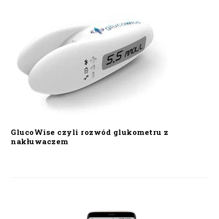
GlucoWise czyli rozwód glukometru z
nakłuwaczem