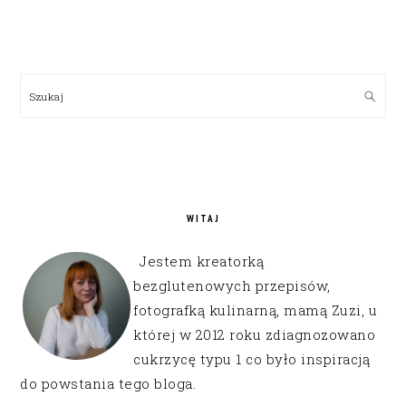
PRIMARY
SIDEBAR
Szukaj
WITAJ
Jestem kreatorką
bezglutenowych przepisów,
fotografką kulinarną, mamą Zuzi, u
której w 2012 roku zdiagnozowano
cukrzycę typu 1 co było inspiracją
do powstania tego bloga.