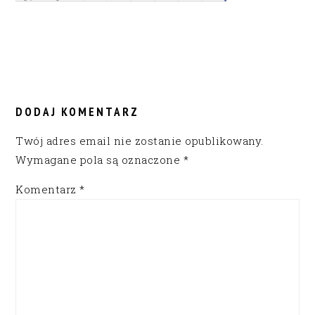
READER
INTERACTIONS
DODAJ KOMENTARZ
Twój adres email nie zostanie opublikowany.
Wymagane pola są oznaczone
*
Komentarz
*