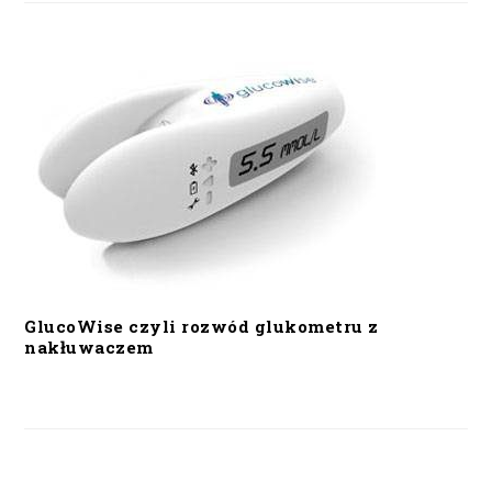
GlucoWise czyli rozwód glukometru z
nakłuwaczem