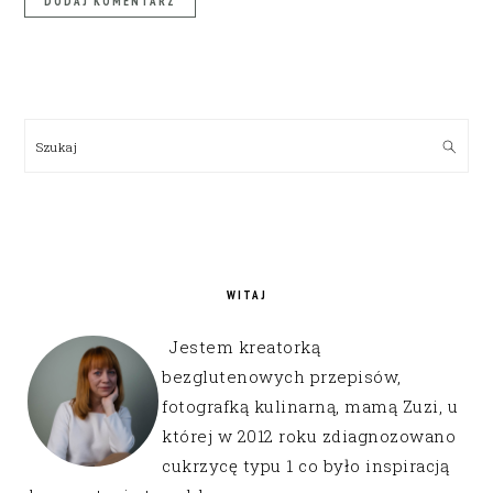
PRIMARY
SIDEBAR
Szukaj
WITAJ
Jestem kreatorką
bezglutenowych przepisów,
fotografką kulinarną, mamą Zuzi, u
której w 2012 roku zdiagnozowano
cukrzycę typu 1 co było inspiracją