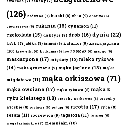
awokado
(7)
banany
(7)
(126)
chia
(9)
buraki
(8)
boćwina
(7)
chorizo
(6)
cukinia
(16)
cynamon
(11)
ciecierzyca
(6)
dynia
(22)
czekolada
(15)
drób
(16)
daktyle
(9)
kalafior
(9)
kasza jaglana
jabłka
(8)
imbir
(7)
jarmuż
(6)
(10)
krewetki
(6)
kurkuma
(6)
lowFODMAP
(6)
mango
(6)
mascarpone
(17)
mleko ryżowe
migdały
(10)
(14)
mąka jaglana
(13)
mąka
mąka gryczana
(9)
mąka orkiszowa
(71)
migdałowa
(11)
mąka owsiana
(17)
mąka z
mąka ryżowa
(8)
ryżu kleistego
(18)
orzechy
orzechy nerkowca
(6)
ricotta
(17)
ryba
(9)
włoskie
(8)
pistacje
(6)
pstrąg
(6)
sezam
(11)
tagatoza
(11)
soczewica
(9)
twaróg
(6)
ziemniaki
(10)
wegetariańskie
(7)