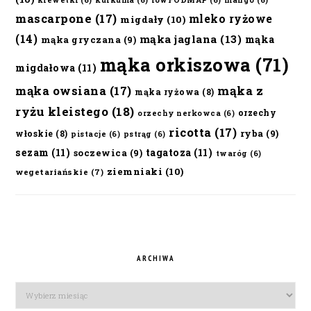
krewetki
(6)
kurkuma
(6)
lowFODMAP
(6)
mango
(6)
mascarpone
(17)
mleko ryżowe
migdały
(10)
(14)
mąka jaglana
(13)
mąka
mąka gryczana
(9)
mąka orkiszowa
(71)
migdałowa
(11)
mąka owsiana
(17)
mąka z
mąka ryżowa
(8)
ryżu kleistego
(18)
orzechy
orzechy nerkowca
(6)
ricotta
(17)
ryba
(9)
włoskie
(8)
pistacje
(6)
pstrąg
(6)
sezam
(11)
tagatoza
(11)
soczewica
(9)
twaróg
(6)
ziemniaki
(10)
wegetariańskie
(7)
ARCHIWA
Archiwa