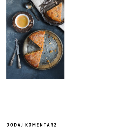
READER
INTERACTIONS
DODAJ KOMENTARZ