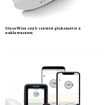
GlucoWise czyli rozwód glukometru z
nakłuwaczem