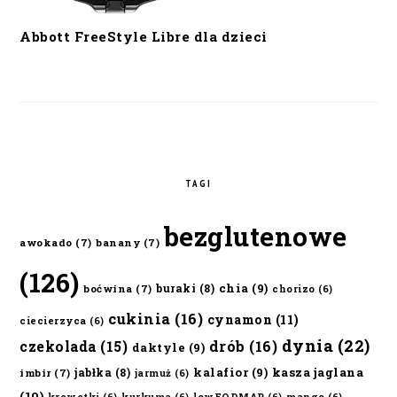
Abbott FreeStyle Libre dla dzieci
TAGI
bezglutenowe
awokado
(7)
banany
(7)
(126)
chia
(9)
buraki
(8)
boćwina
(7)
chorizo
(6)
cukinia
(16)
cynamon
(11)
ciecierzyca
(6)
dynia
(22)
czekolada
(15)
drób
(16)
daktyle
(9)
kalafior
(9)
kasza jaglana
jabłka
(8)
imbir
(7)
jarmuż
(6)
(10)