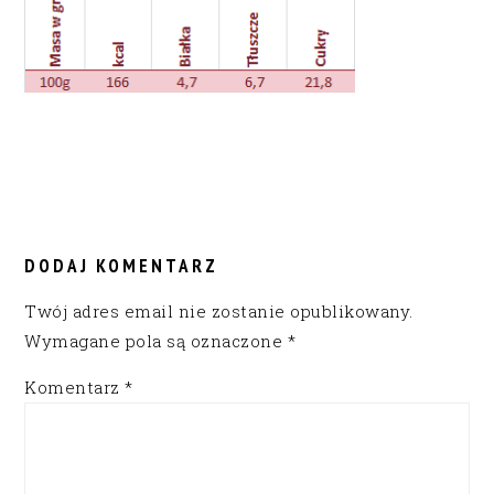
READER
INTERACTIONS
DODAJ KOMENTARZ
Twój adres email nie zostanie opublikowany.
Wymagane pola są oznaczone
*
Komentarz
*