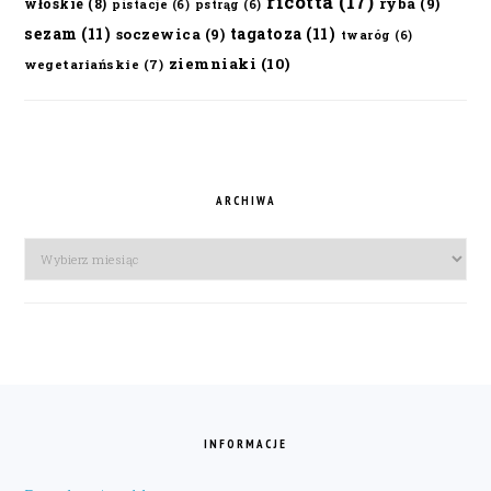
ricotta
(17)
ryba
(9)
włoskie
(8)
pistacje
(6)
pstrąg
(6)
sezam
(11)
tagatoza
(11)
soczewica
(9)
twaróg
(6)
ziemniaki
(10)
wegetariańskie
(7)
ARCHIWA
Archiwa
FOOTER
INFORMACJE