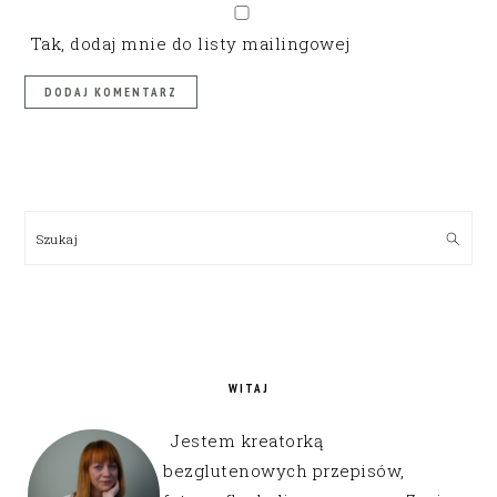
Tak, dodaj mnie do listy mailingowej
PRIMARY
SIDEBAR
Szukaj
WITAJ
Jestem kreatorką
bezglutenowych przepisów,