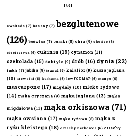
TAGI
bezglutenowe
awokado
(7)
banany
(7)
(126)
chia
(9)
buraki
(8)
boćwina
(7)
chorizo
(6)
cukinia
(16)
cynamon
(11)
ciecierzyca
(6)
dynia
(22)
czekolada
(15)
drób
(16)
daktyle
(9)
kalafior
(9)
kasza jaglana
jabłka
(8)
imbir
(7)
jarmuż
(6)
(10)
krewetki
(6)
kurkuma
(6)
lowFODMAP
(6)
mango
(6)
mascarpone
(17)
mleko ryżowe
migdały
(10)
(14)
mąka jaglana
(13)
mąka
mąka gryczana
(9)
mąka orkiszowa
(71)
migdałowa
(11)
mąka owsiana
(17)
mąka z
mąka ryżowa
(8)
ryżu kleistego
(18)
orzechy
orzechy nerkowca
(6)