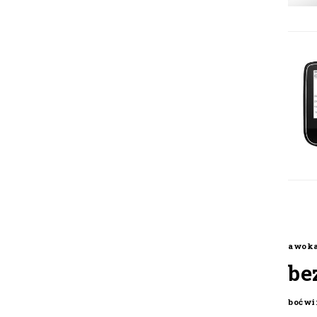
awok
be
boćwi