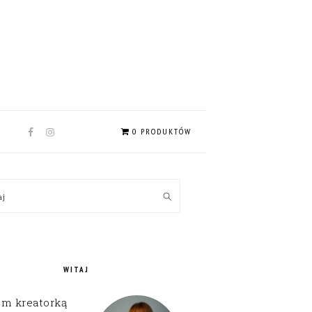
NAV
0 PRODUKTÓW
SOCIAL
MENU
MARY
kaj
EBAR
WITAJ
em kreatorką