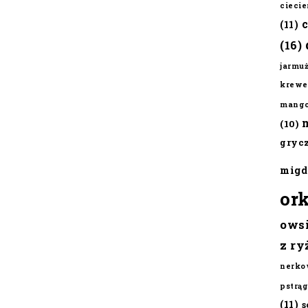
cieci
(11)
(16)
jarmu
krewe
mang
(10)
gryc
migd
or
ows
z ry
nerko
pstrąg
(11)
s