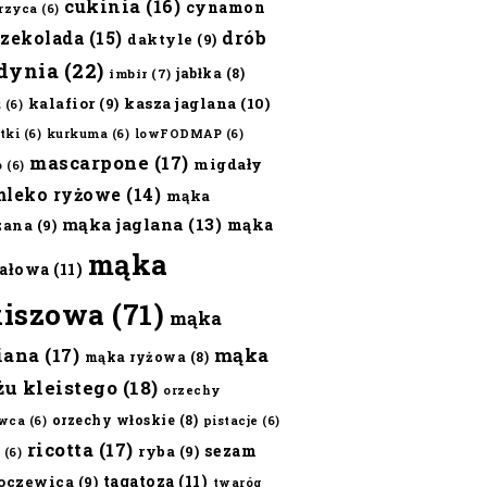
cukinia
(16)
cynamon
erzyca
(6)
czekolada
(15)
drób
daktyle
(9)
dynia
(22)
jabłka
(8)
imbir
(7)
kalafior
(9)
kasza jaglana
(10)
ż
(6)
tki
(6)
kurkuma
(6)
lowFODMAP
(6)
mascarpone
(17)
migdały
o
(6)
mleko ryżowe
(14)
mąka
mąka jaglana
(13)
mąka
zana
(9)
mąka
ałowa
(11)
kiszowa
(71)
mąka
iana
(17)
mąka
mąka ryżowa
(8)
żu kleistego
(18)
orzechy
orzechy włoskie
(8)
wca
(6)
pistacje
(6)
ricotta
(17)
sezam
ryba
(9)
(6)
tagatoza
(11)
oczewica
(9)
twaróg