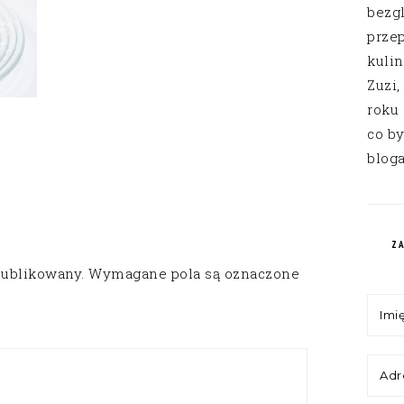
bezg
przep
kuli
Zuzi,
roku
co by
bloga
Z
publikowany.
Wymagane pola są oznaczone