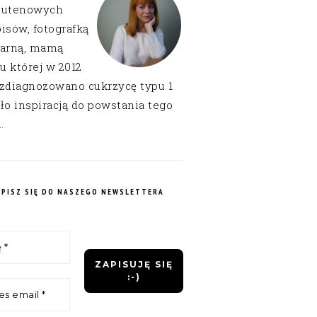
lutenowych
isów, fotografką
narną, mamą
 u której w 2012
 zdiagnozowano cukrzycę typu 1
ło inspiracją do powstania tego
.
APISZ SIĘ DO NASZEGO NEWSLETTERA