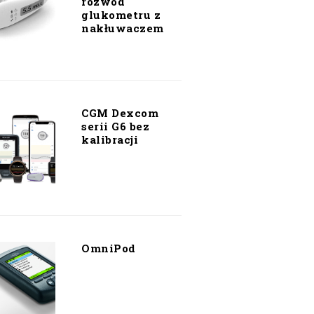
rozwód
glukometru z
nakłuwaczem
CGM Dexcom
serii G6 bez
kalibracji
OmniPod