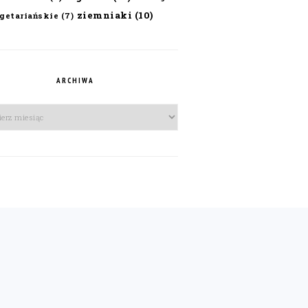
ziemniaki
(10)
getariańskie
(7)
ARCHIWA
iwa