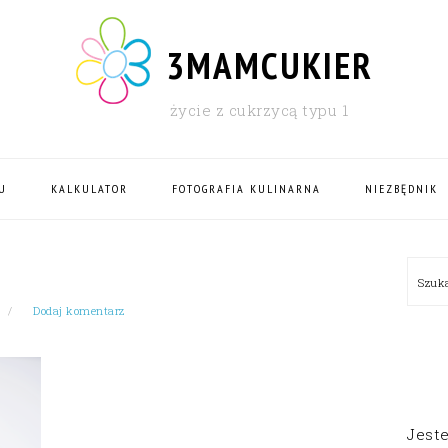
3MAMCUKIER
życie z cukrzycą typu 1
U
KALKULATOR
FOTOGRAFIA KULINARNA
NIEZBĘDNIK
PRI
Szu
SID
Dodaj komentarz
Jest