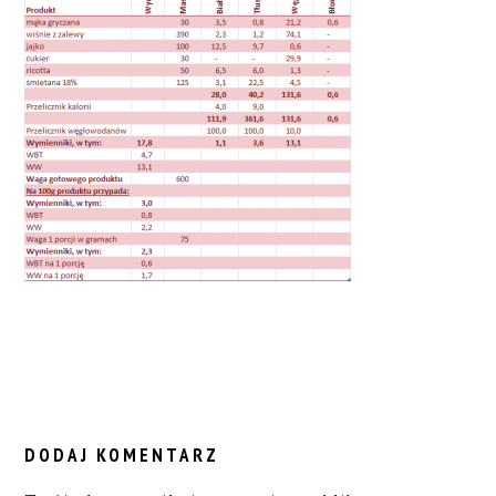
READER
INTERACTIONS
DODAJ KOMENTARZ