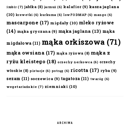
kalafior
(9)
kasza jaglana
jabłka
(8)
imbir
(7)
jarmuż
(6)
(10)
krewetki
(6)
kurkuma
(6)
lowFODMAP
(6)
mango
(6)
mascarpone
(17)
mleko ryżowe
migdały
(10)
(14)
mąka jaglana
(13)
mąka
mąka gryczana
(9)
mąka orkiszowa
(71)
migdałowa
(11)
mąka owsiana
(17)
mąka z
mąka ryżowa
(8)
ryżu kleistego
(18)
orzechy
orzechy nerkowca
(6)
ricotta
(17)
ryba
(9)
włoskie
(8)
pistacje
(6)
pstrąg
(6)
sezam
(11)
tagatoza
(11)
soczewica
(9)
twaróg
(6)
ziemniaki
(10)
wegetariańskie
(7)
ARCHIWA