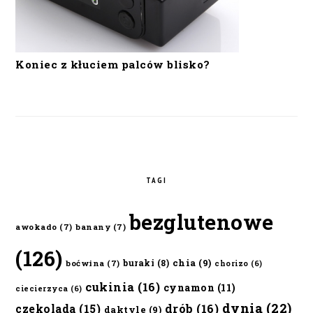
Koniec z kłuciem palców blisko?
TAGI
bezglutenowe
awokado
(7)
banany
(7)
(126)
chia
(9)
buraki
(8)
boćwina
(7)
chorizo
(6)
cukinia
(16)
cynamon
(11)
ciecierzyca
(6)
dynia
(22)
czekolada
(15)
drób
(16)
daktyle
(9)