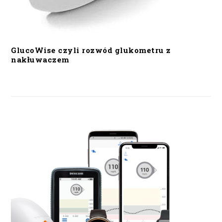
GlucoWise czyli rozwód glukometru z
nakłuwaczem