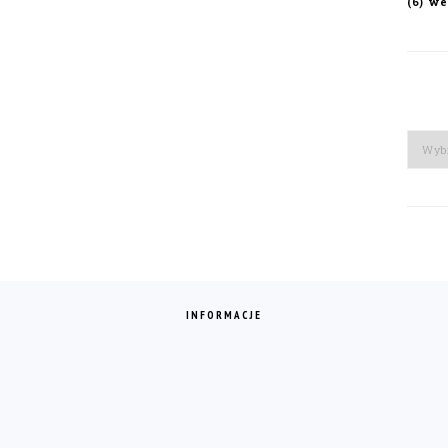
we
(6)
Arch
INFORMACJE