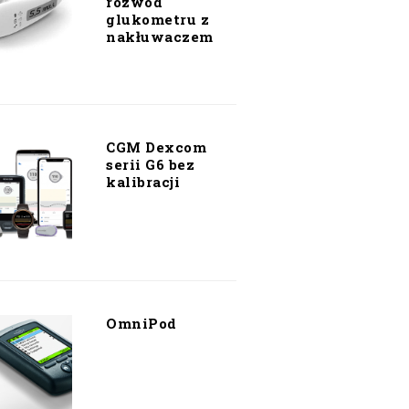
rozwód
glukometru z
nakłuwaczem
CGM Dexcom
serii G6 bez
kalibracji
OmniPod