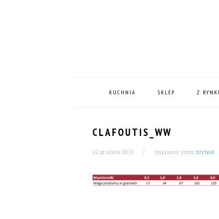
Skip
Skip
Skip
Skip
to
to
to
to
primary
content
primary
footer
navigation
sidebar
MAIN
NAVIGATION
KUCHNIA
SKLEP
Z RYNK
CLAFOUTIS_WW
12 grudnia 2013
napisany przez
brybak