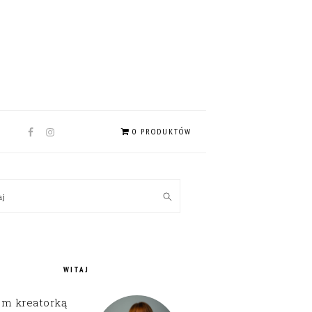
NAV
0 PRODUKTÓW
SOCIAL
MENU
MARY
kaj
EBAR
WITAJ
em kreatorką