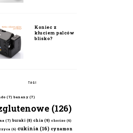
Koniec z
kłuciem palców
blisko?
TAGI
ado
(7)
banany
(7)
zglutenowe
(126)
chia
(9)
buraki
(8)
na
(7)
chorizo
(6)
cukinia
(16)
cynamon
erzyca
(6)