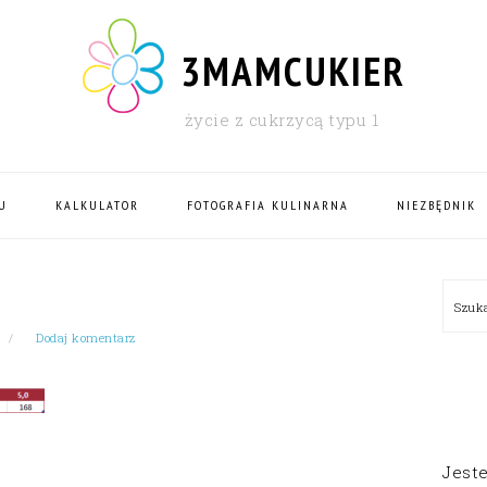
3MAMCUKIER
życie z cukrzycą typu 1
U
KALKULATOR
FOTOGRAFIA KULINARNA
NIEZBĘDNIK
PRI
Szu
SID
Dodaj komentarz
Jest