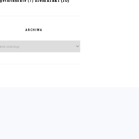
ziemniaki
(10)
getariańskie
(7)
ARCHIWA
iwa