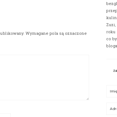
bezg
przep
kuli
Zuzi,
roku
publikowany.
Wymagane pola są oznaczone
co by
bloga
Z