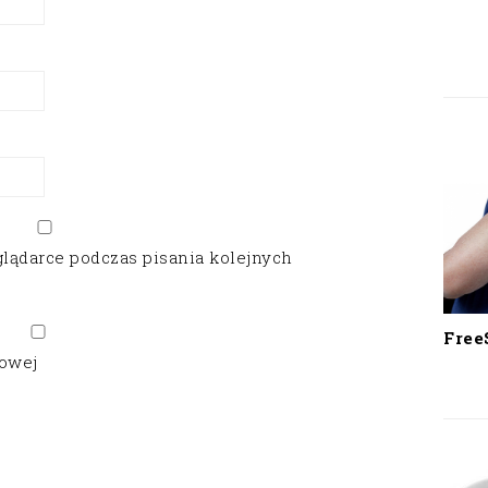
glądarce podczas pisania kolejnych
Free
gowej