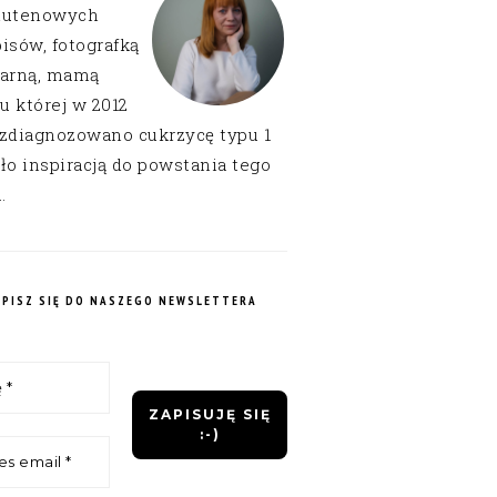
lutenowych
isów, fotografką
narną, mamą
 u której w 2012
 zdiagnozowano cukrzycę typu 1
ło inspiracją do powstania tego
.
APISZ SIĘ DO NASZEGO NEWSLETTERA