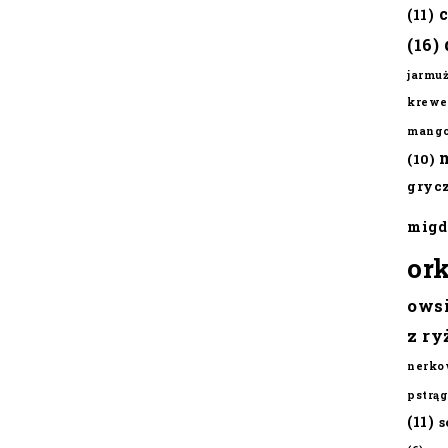
(11)
(16)
jarmu
krewe
mang
(10)
gryc
migd
or
ows
z ry
nerko
pstrąg
(11)
s