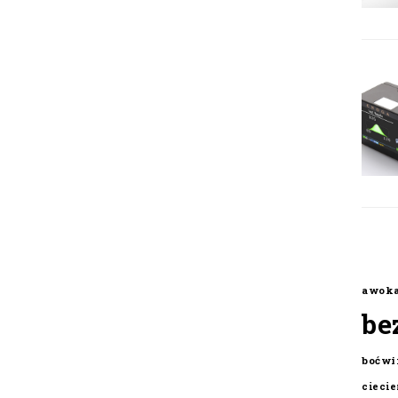
awok
be
boćwi
cieci