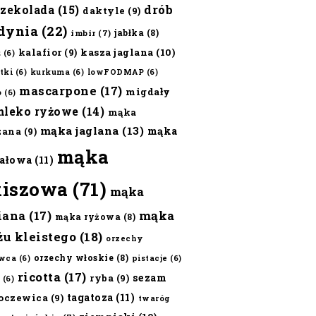
czekolada
(15)
drób
daktyle
(9)
dynia
(22)
jabłka
(8)
imbir
(7)
kalafior
(9)
kasza jaglana
(10)
ż
(6)
tki
(6)
kurkuma
(6)
lowFODMAP
(6)
mascarpone
(17)
migdały
o
(6)
mleko ryżowe
(14)
mąka
mąka jaglana
(13)
mąka
zana
(9)
mąka
ałowa
(11)
kiszowa
(71)
mąka
iana
(17)
mąka
mąka ryżowa
(8)
żu kleistego
(18)
orzechy
orzechy włoskie
(8)
wca
(6)
pistacje
(6)
ricotta
(17)
sezam
ryba
(9)
(6)
tagatoza
(11)
oczewica
(9)
twaróg