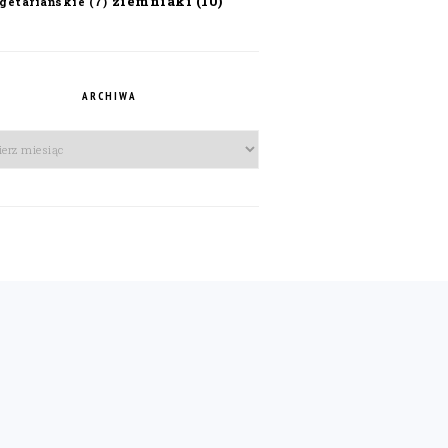
ziemniaki
(10)
getariańskie
(7)
ARCHIWA
iwa