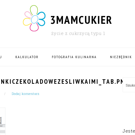
3MAMCUKIER
życie z cukrzycą typu 1
U
KALKULATOR
FOTOGRAFIA KULINARNA
NIEZBĘDNIK
PRI
INKICZEKOLADOWEZESLIWKAIMI_TAB.PNG
Szu
SID
Dodaj komentarz
Jest