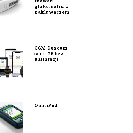
rozwód
glukometru z
nakłuwaczem
CGM Dexcom
serii G6 bez
kalibracji
OmniPod