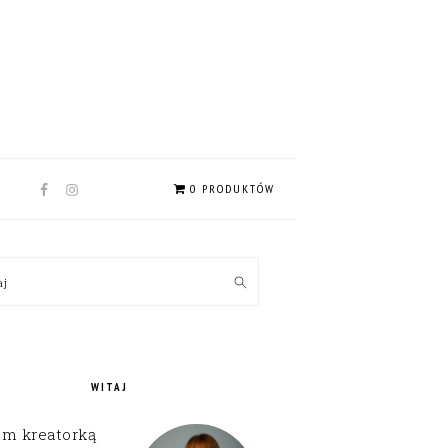
NAV
0 PRODUKTÓW
SOCIAL
MENU
MARY
kaj
EBAR
WITAJ
em kreatorką