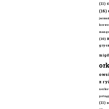
(11)
(16)
jarmu
krewe
mang
(10)
gryc
migd
or
ows
z ry
nerko
pstrąg
(11)
s