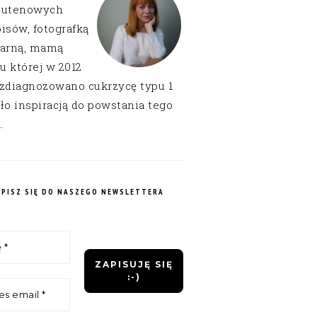
lutenowych
isów, fotografką
narną, mamą
 u której w 2012
 zdiagnozowano cukrzycę typu 1
ło inspiracją do powstania tego
.
APISZ SIĘ DO NASZEGO NEWSLETTERA