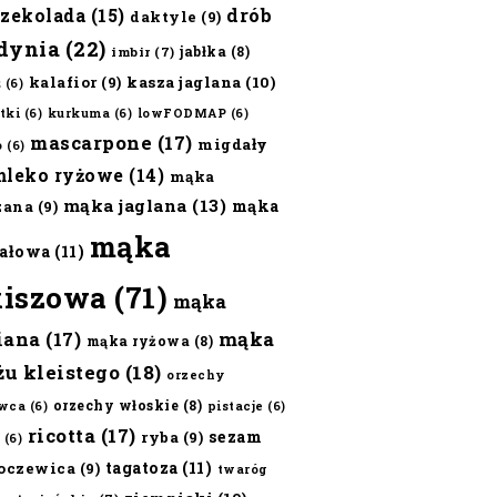
czekolada
(15)
drób
daktyle
(9)
dynia
(22)
jabłka
(8)
imbir
(7)
kalafior
(9)
kasza jaglana
(10)
ż
(6)
tki
(6)
kurkuma
(6)
lowFODMAP
(6)
mascarpone
(17)
migdały
o
(6)
mleko ryżowe
(14)
mąka
mąka jaglana
(13)
mąka
zana
(9)
mąka
ałowa
(11)
kiszowa
(71)
mąka
iana
(17)
mąka
mąka ryżowa
(8)
żu kleistego
(18)
orzechy
orzechy włoskie
(8)
wca
(6)
pistacje
(6)
ricotta
(17)
sezam
ryba
(9)
(6)
tagatoza
(11)
oczewica
(9)
twaróg