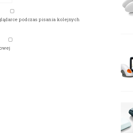
glądarce podczas pisania kolejnych
gowej