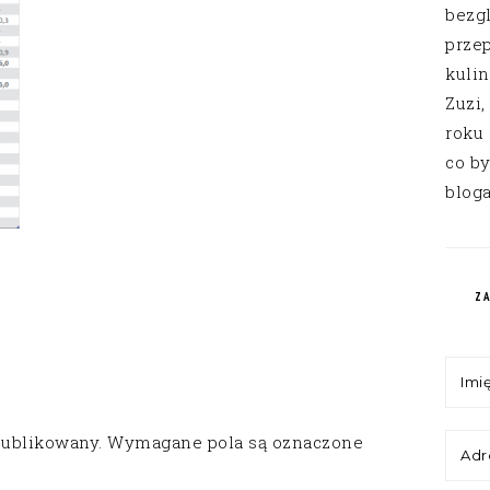
bezg
przep
kuli
Zuzi,
roku
co by
bloga
Z
publikowany.
Wymagane pola są oznaczone