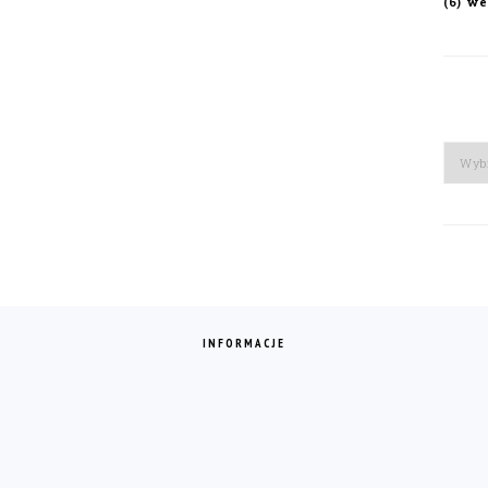
we
(6)
Arch
INFORMACJE