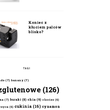
Koniec z
kłuciem palców
blisko?
TAGI
ado
(7)
banany
(7)
zglutenowe
(126)
chia
(9)
buraki
(8)
na
(7)
chorizo
(6)
cukinia
(16)
cynamon
erzyca
(6)