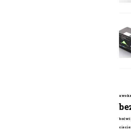
awok
be
boćwi
cieci