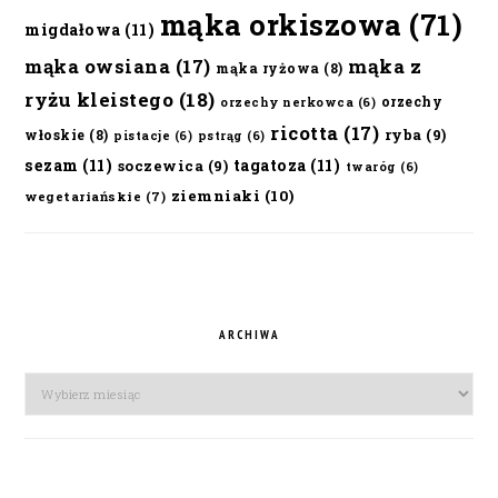
mąka orkiszowa
(71)
migdałowa
(11)
mąka owsiana
(17)
mąka z
mąka ryżowa
(8)
ryżu kleistego
(18)
orzechy
orzechy nerkowca
(6)
ricotta
(17)
ryba
(9)
włoskie
(8)
pistacje
(6)
pstrąg
(6)
sezam
(11)
tagatoza
(11)
soczewica
(9)
twaróg
(6)
ziemniaki
(10)
wegetariańskie
(7)
ARCHIWA
Archiwa