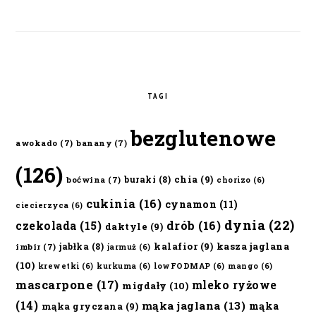
TAGI
bezglutenowe
awokado
(7)
banany
(7)
(126)
chia
(9)
buraki
(8)
boćwina
(7)
chorizo
(6)
cukinia
(16)
cynamon
(11)
ciecierzyca
(6)
dynia
(22)
czekolada
(15)
drób
(16)
daktyle
(9)
kalafior
(9)
kasza jaglana
jabłka
(8)
imbir
(7)
jarmuż
(6)
(10)
krewetki
(6)
kurkuma
(6)
lowFODMAP
(6)
mango
(6)
mascarpone
(17)
mleko ryżowe
migdały
(10)
(14)
mąka jaglana
(13)
mąka
mąka gryczana
(9)