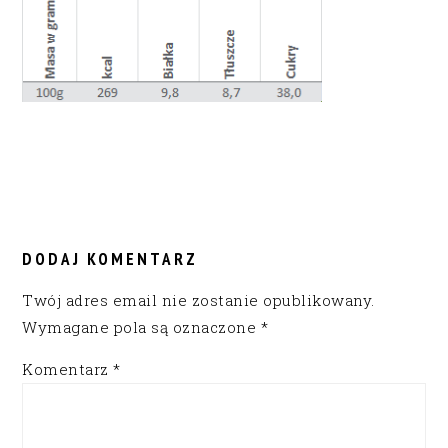
READER
INTERACTIONS
DODAJ KOMENTARZ
Twój adres email nie zostanie opublikowany.
Wymagane pola są oznaczone
*
Komentarz
*