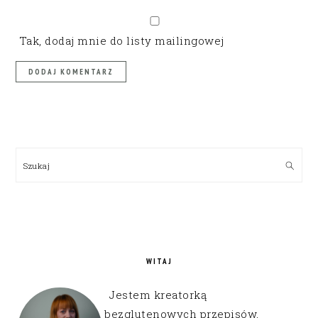
Tak, dodaj mnie do listy mailingowej
PRIMARY
SIDEBAR
Szukaj
WITAJ
Jestem kreatorką
bezglutenowych przepisów,