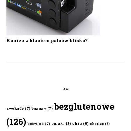
Koniec z kłuciem palców blisko?
TAGI
bezglutenowe
awokado
(7)
banany
(7)
(126)
chia
(9)
buraki
(8)
boćwina
(7)
chorizo
(6)