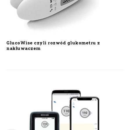
GlucoWise czyli rozwód glukometru z
nakłuwaczem