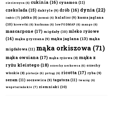
cukinia
(16)
cynamon
(11)
ciecierzyca
(6)
dynia
(22)
czekolada
(15)
drób
(16)
daktyle
(9)
kalafior
(9)
kasza jaglana
jabłka
(8)
imbir
(7)
jarmuż
(6)
(10)
krewetki
(6)
kurkuma
(6)
lowFODMAP
(6)
mango
(6)
mascarpone
(17)
mleko ryżowe
migdały
(10)
(14)
mąka jaglana
(13)
mąka
mąka gryczana
(9)
mąka orkiszowa
(71)
migdałowa
(11)
mąka owsiana
(17)
mąka z
mąka ryżowa
(8)
ryżu kleistego
(18)
orzechy
orzechy nerkowca
(6)
ricotta
(17)
ryba
(9)
włoskie
(8)
pistacje
(6)
pstrąg
(6)
sezam
(11)
tagatoza
(11)
soczewica
(9)
twaróg
(6)
ziemniaki
(10)
wegetariańskie
(7)