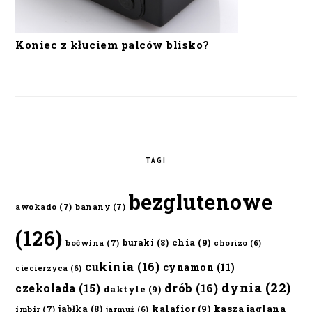
Koniec z kłuciem palców blisko?
TAGI
bezglutenowe
awokado
(7)
banany
(7)
(126)
chia
(9)
buraki
(8)
boćwina
(7)
chorizo
(6)
cukinia
(16)
cynamon
(11)
ciecierzyca
(6)
dynia
(22)
czekolada
(15)
drób
(16)
daktyle
(9)
kalafior
(9)
kasza jaglana
jabłka
(8)
imbir
(7)
jarmuż
(6)