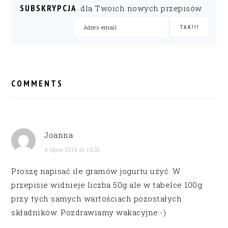
SUBSKRYPCJA
dla Twoich nowych przepisów
READER
INTERACTIONS
COMMENTS
Joanna
4 lipca 2016 at 10:21
Proszę napisać ile gramów jogurtu użyć. W
przepisie widnieje liczba 50g ale w tabelce 100g
przy tych samych wartościach pozostałych
składników. Pozdrawiamy wakacyjne:-)