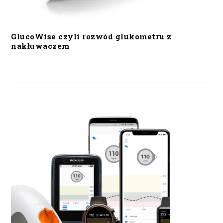
GlucoWise czyli rozwód glukometru z
nakłuwaczem