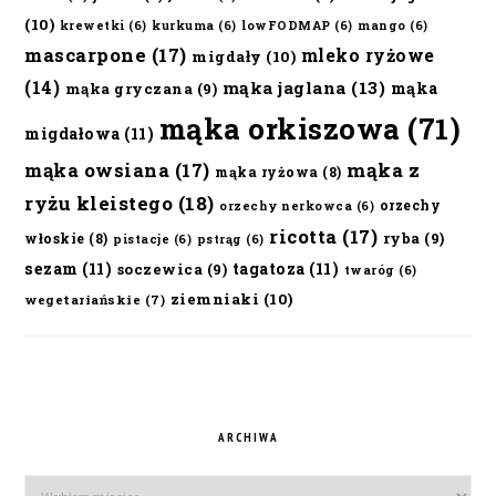
(10)
krewetki
(6)
kurkuma
(6)
lowFODMAP
(6)
mango
(6)
mascarpone
(17)
mleko ryżowe
migdały
(10)
(14)
mąka jaglana
(13)
mąka
mąka gryczana
(9)
mąka orkiszowa
(71)
migdałowa
(11)
mąka owsiana
(17)
mąka z
mąka ryżowa
(8)
ryżu kleistego
(18)
orzechy
orzechy nerkowca
(6)
ricotta
(17)
ryba
(9)
włoskie
(8)
pistacje
(6)
pstrąg
(6)
sezam
(11)
tagatoza
(11)
soczewica
(9)
twaróg
(6)
ziemniaki
(10)
wegetariańskie
(7)
ARCHIWA
Archiwa