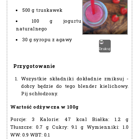
500 g truskawek
100 g jogurtu
naturalnego
30 g syropu z agawy
Drukuj
Przygotowanie
Wszystkie składniki dokładnie zmiksuj -
dobry będzie do tego blender kielichowy.
Pij schłodzony.
Wartość odżywcza w 100g
Porcje:
3
Kalorie:
47 kcal
Białka:
1.2 g
Tłuszcze:
0.7 g
Cukry:
9.1 g
Wymienniki:
1.0
WW:
0.9
WBT:
0.1