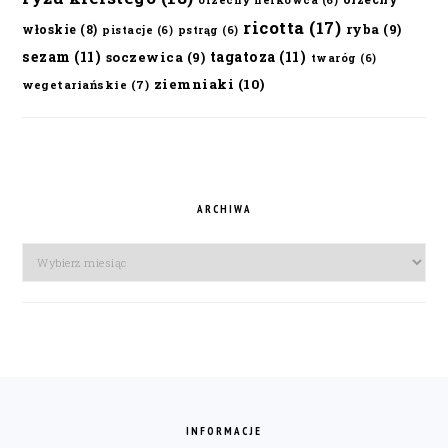
orzechy nerkowca
(6)
ricotta
(17)
ryba
(9)
włoskie
(8)
pistacje
(6)
pstrąg
(6)
sezam
(11)
tagatoza
(11)
soczewica
(9)
twaróg
(6)
ziemniaki
(10)
wegetariańskie
(7)
ARCHIWA
Archiwa
FOOTER
INFORMACJE