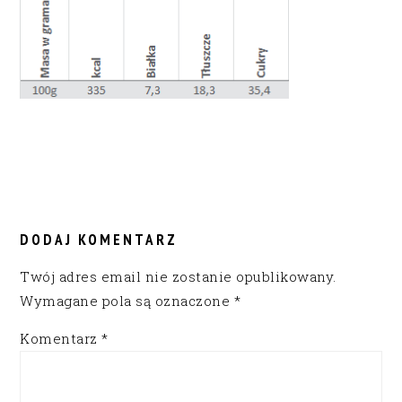
READER
INTERACTIONS
DODAJ KOMENTARZ
Twój adres email nie zostanie opublikowany.
Wymagane pola są oznaczone
*
Komentarz
*