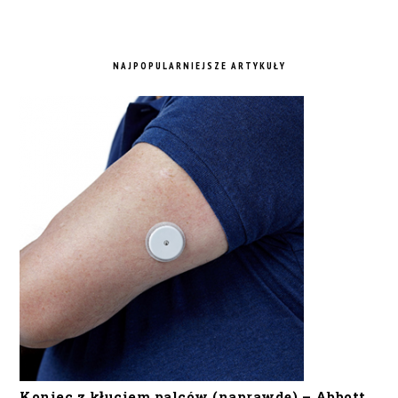
NAJPOPULARNIEJSZE ARTYKUŁY
Koniec z kłuciem palców (naprawdę) – Abbott