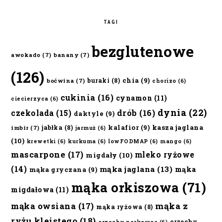
TAGI
bezglutenowe
awokado
(7)
banany
(7)
(126)
chia
(9)
buraki
(8)
boćwina
(7)
chorizo
(6)
cukinia
(16)
cynamon
(11)
ciecierzyca
(6)
dynia
(22)
czekolada
(15)
drób
(16)
daktyle
(9)
kalafior
(9)
kasza jaglana
jabłka
(8)
imbir
(7)
jarmuż
(6)
(10)
krewetki
(6)
kurkuma
(6)
lowFODMAP
(6)
mango
(6)
mascarpone
(17)
mleko ryżowe
migdały
(10)
(14)
mąka jaglana
(13)
mąka
mąka gryczana
(9)
mąka orkiszowa
(71)
migdałowa
(11)
mąka owsiana
(17)
mąka z
mąka ryżowa
(8)
ryżu kleistego
(18)
orzechy