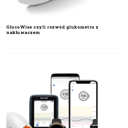
GlucoWise czyli rozwód glukometru z
nakłuwaczem