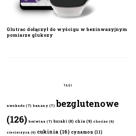
Glutrac dołączył do wyścigu w bezinwazyjnym
pomiarze glukozy
TAGI
bezglutenowe
awokado
(7)
banany
(7)
(126)
chia
(9)
buraki
(8)
boćwina
(7)
chorizo
(6)
cukinia
(16)
cynamon
(11)
ciecierzyca
(6)