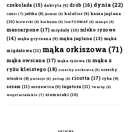
dynia
(22)
czekolada
(15)
drób
(16)
daktyle
(9)
kalafior
(9)
kasza jaglana
jabłka
(8)
imbir
(7)
jarmuż
(6)
(10)
krewetki
(6)
kurkuma
(6)
lowFODMAP
(6)
mango
(6)
mascarpone
(17)
mleko ryżowe
migdały
(10)
(14)
mąka jaglana
(13)
mąka
mąka gryczana
(9)
mąka orkiszowa
(71)
migdałowa
(11)
mąka owsiana
(17)
mąka z
mąka ryżowa
(8)
ryżu kleistego
(18)
orzechy
orzechy nerkowca
(6)
ricotta
(17)
ryba
(9)
włoskie
(8)
pistacje
(6)
pstrąg
(6)
sezam
(11)
tagatoza
(11)
soczewica
(9)
twaróg
(6)
ziemniaki
(10)
wegetariańskie
(7)
ARCHIWA