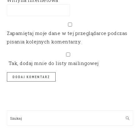
Witryna internetowa
Zapamiętaj moje dane w tej przeglądarce podczas
pisania kolejnych komentarzy.
Tak, dodaj mnie do listy mailingowej
PRIMARY
SIDEBAR
Szukaj