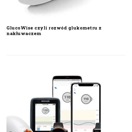
GlucoWise czyli rozwód glukometru z
nakłuwaczem