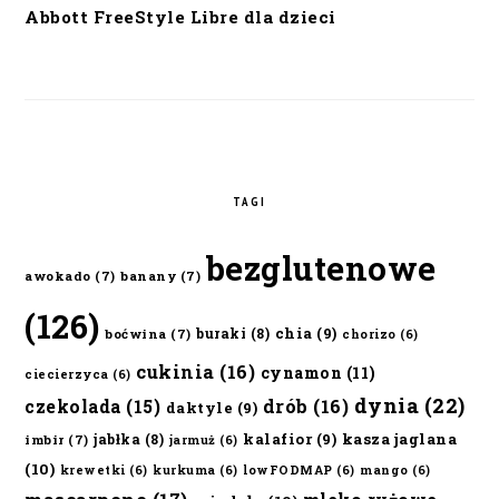
Abbott FreeStyle Libre dla dzieci
TAGI
bezglutenowe
awokado
(7)
banany
(7)
(126)
chia
(9)
buraki
(8)
boćwina
(7)
chorizo
(6)
cukinia
(16)
cynamon
(11)
ciecierzyca
(6)
dynia
(22)
czekolada
(15)
drób
(16)
daktyle
(9)
kalafior
(9)
kasza jaglana
jabłka
(8)
imbir
(7)
jarmuż
(6)
(10)
krewetki
(6)
kurkuma
(6)
lowFODMAP
(6)
mango
(6)