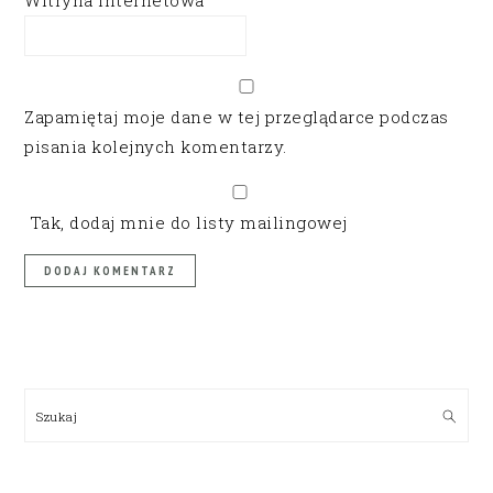
Witryna internetowa
Zapamiętaj moje dane w tej przeglądarce podczas
pisania kolejnych komentarzy.
Tak, dodaj mnie do listy mailingowej
PRIMARY
SIDEBAR
Szukaj