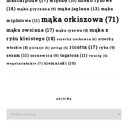
mascarpone
(17)
mleko ryżowe
migdały
(10)
(14)
mąka jaglana
(13)
mąka
mąka gryczana
(9)
mąka orkiszowa
(71)
migdałowa
(11)
mąka owsiana
(17)
mąka z
mąka ryżowa
(8)
ryżu kleistego
(18)
orzechy
orzechy nerkowca
(6)
ricotta
(17)
ryba
(9)
włoskie
(8)
pistacje
(6)
pstrąg
(6)
sezam
(11)
tagatoza
(11)
soczewica
(9)
twaróg
(6)
ziemniaki
(10)
wegetariańskie
(7)
ARCHIWA
Archiwa