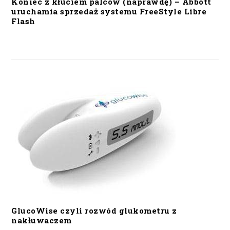
Koniec z kłuciem palców (naprawdę) – Abbott
uruchamia sprzedaż systemu FreeStyle Libre
Flash
GlucoWise czyli rozwód glukometru z
nakłuwaczem