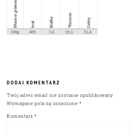
READER
INTERACTIONS
DODAJ KOMENTARZ
Twój adres email nie zostanie opublikowany.
Wymagane pola są oznaczone
*
Komentarz
*