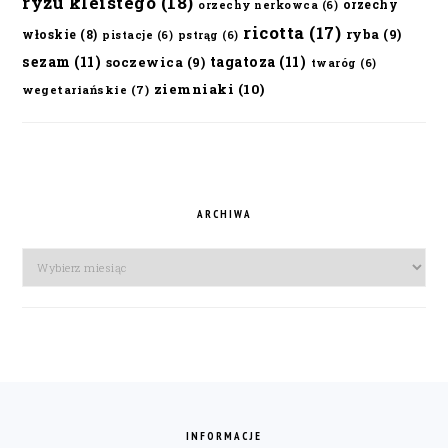
ryżu kleistego
(18)
orzechy
orzechy nerkowca
(6)
ricotta
(17)
ryba
(9)
włoskie
(8)
pistacje
(6)
pstrąg
(6)
sezam
(11)
tagatoza
(11)
soczewica
(9)
twaróg
(6)
ziemniaki
(10)
wegetariańskie
(7)
ARCHIWA
Archiwa
FOOTER
INFORMACJE