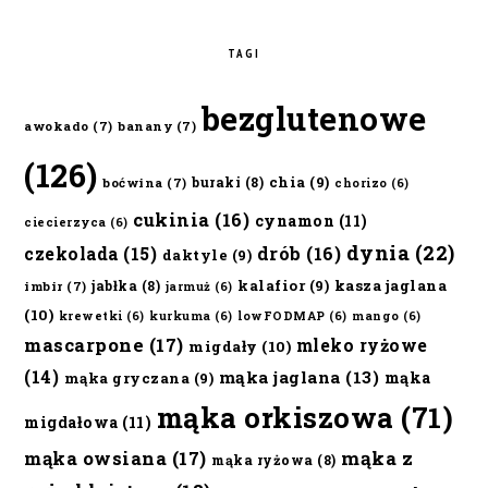
TAGI
bezglutenowe
awokado
(7)
banany
(7)
(126)
chia
(9)
buraki
(8)
boćwina
(7)
chorizo
(6)
cukinia
(16)
cynamon
(11)
ciecierzyca
(6)
dynia
(22)
czekolada
(15)
drób
(16)
daktyle
(9)
kalafior
(9)
kasza jaglana
jabłka
(8)
imbir
(7)
jarmuż
(6)
(10)
krewetki
(6)
kurkuma
(6)
lowFODMAP
(6)
mango
(6)
mascarpone
(17)
mleko ryżowe
migdały
(10)
(14)
mąka jaglana
(13)
mąka
mąka gryczana
(9)
mąka orkiszowa
(71)
migdałowa
(11)
mąka owsiana
(17)
mąka z
mąka ryżowa
(8)