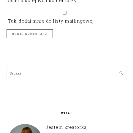
pisania kolejnych komentarzy.
Tak, dodaj mnie do listy mailingowej
PRIMARY
SIDEBAR
Szukaj
WITAJ
Jestem kreatorką