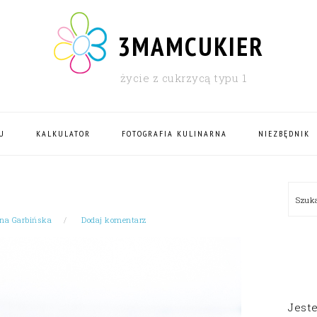
3MAMCUKIER
życie z cukrzycą typu 1
U
KALKULATOR
FOTOGRAFIA KULINARNA
NIEZBĘDNIK
PRI
Szu
SID
na Garbińska
Dodaj komentarz
Jest