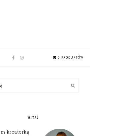
NAV
0 PRODUKTÓW
SOCIAL
MENU
MARY
kaj
EBAR
WITAJ
em kreatorką