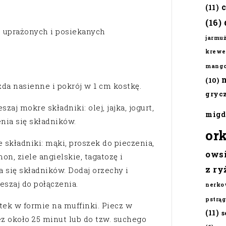
(11)
(16)
 uprażonych i posiekanych
jarmu
krewe
mang
(10)
zda nasienne i pokrój w 1 cm kostkę.
gryc
aj mokre składniki: olej, jajka, jogurt,
migd
nia się składników.
or
składniki: mąki, proszek do pieczenia,
ows
n, ziele angielskie, tagatozę i
z ry
 się składników. Dodaj orzechy i
eszaj do połączenia.
nerko
pstrąg
otek w formie na muffinki. Piecz w
(11)
s
ez około 25 minut lub do tzw. suchego