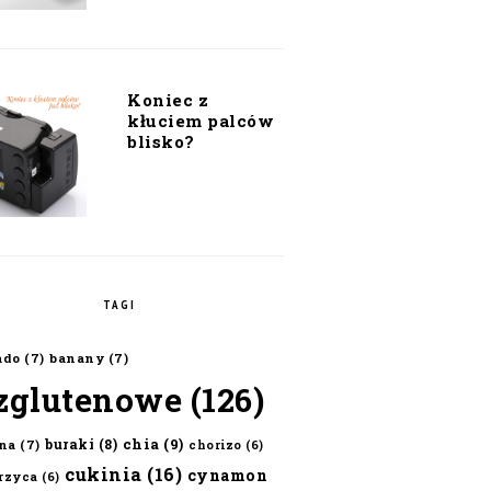
Koniec z
kłuciem palców
blisko?
TAGI
ado
(7)
banany
(7)
zglutenowe
(126)
chia
(9)
buraki
(8)
na
(7)
chorizo
(6)
cukinia
(16)
cynamon
erzyca
(6)