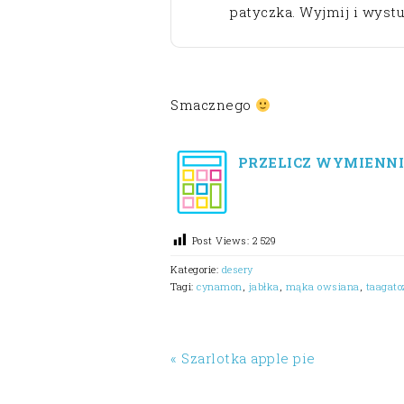
patyczka. Wyjmij i wystu
Smacznego
PRZELICZ WYMIENNI
Post Views:
2 529
Kategorie:
desery
Tagi:
cynamon
,
jabłka
,
mąka owsiana
,
taagato
« Szarlotka apple pie