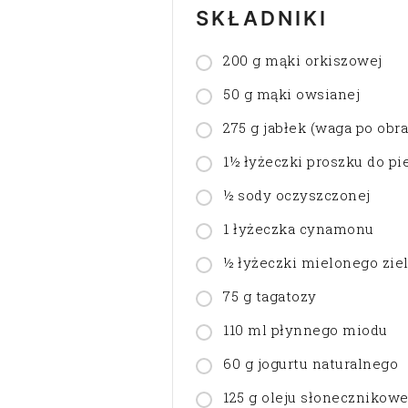
SKŁADNIKI
200 g mąki orkiszowej
50 g mąki owsianej
275 g jabłek (waga po obra
1½ łyżeczki proszku do pi
½ sody oczyszczonej
1 łyżeczka cynamonu
½ łyżeczki mielonego zie
75 g tagatozy
110 ml płynnego miodu
60 g jogurtu naturalnego
125 g oleju słonecznikow