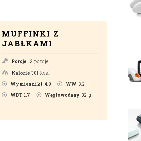
MUFFINKI Z
JABŁKAMI
Porcje
12
porcje
Kalorie
301
kcal
Wymienniki
4.9
WW
3.2
WBT
1.7
Węglowodany
32
g