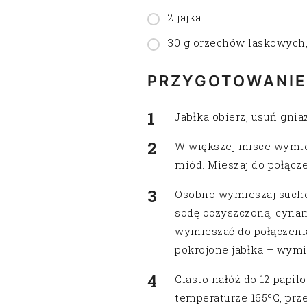
2 jajka
30 g orzechów laskowych,
PRZYGOTOWANIE
Jabłka obierz, usuń gnia
W większej misce wymiesz
miód. Mieszaj do połącze
Osobno wymieszaj suche 
sodę oczyszczoną, cynamo
wymieszać do połączenia
pokrojone jabłka – wymi
Ciasto nałóż do 12 papil
temperaturze 165ºC, prz