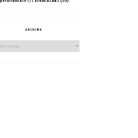
ziemniaki
(10)
getariańskie
(7)
ARCHIWA
iwa