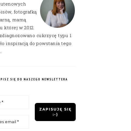
lutenowych
isów, fotografką
narną, mamą
 u której w 2012
 zdiagnozowano cukrzycę typu 1
ło inspiracją do powstania tego
.
APISZ SIĘ DO NASZEGO NEWSLETTERA