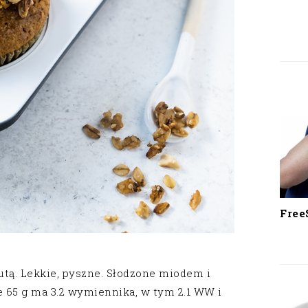
Free
utą. Lekkie, pyszne. Słodzone miodem i
e 65 g ma 3.2 wymiennika, w tym 2.1 WW i