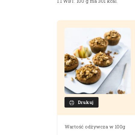
1.1 WBT. 100 g ma 301 kcal.
Drukuj
Wartość odżywcza w 100g