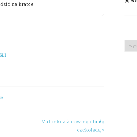
we
(6)
dzić na kratce.
Arch
KI
za
Muffinki z żurawiną i białą
czekoladą »