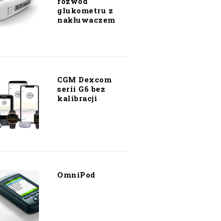
rozwód
glukometru z
nakłuwaczem
CGM Dexcom
serii G6 bez
kalibracji
OmniPod