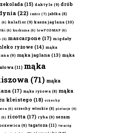
czekolada
(15)
drób
daktyle
(9)
dynia
(22)
jabłka
(8)
imbir
(7)
kalafior
(9)
kasza jaglana
(10)
ż
(6)
tki
(6)
kurkuma
(6)
lowFODMAP
(6)
mascarpone
(17)
migdały
o
(6)
mleko ryżowe
(14)
mąka
mąka jaglana
(13)
mąka
zana
(9)
mąka
ałowa
(11)
kiszowa
(71)
mąka
iana
(17)
mąka
mąka ryżowa
(8)
żu kleistego
(18)
orzechy
orzechy włoskie
(8)
wca
(6)
pistacje
(6)
ricotta
(17)
sezam
ryba
(9)
(6)
tagatoza
(11)
oczewica
(9)
twaróg