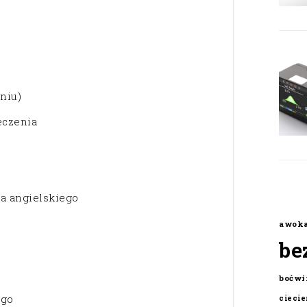
niu)
eczenia
la angielskiego
awok
be
boćwi
ego
cieci