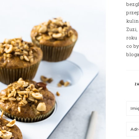
bezg
przep
kuli
Zuzi,
roku
co by
bloga
Z