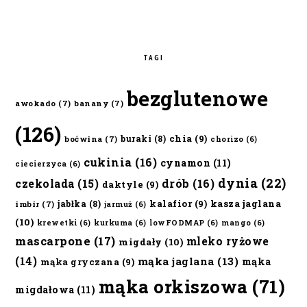
TAGI
bezglutenowe
awokado
(7)
banany
(7)
(126)
chia
(9)
buraki
(8)
boćwina
(7)
chorizo
(6)
cukinia
(16)
cynamon
(11)
ciecierzyca
(6)
dynia
(22)
czekolada
(15)
drób
(16)
daktyle
(9)
kalafior
(9)
kasza jaglana
jabłka
(8)
imbir
(7)
jarmuż
(6)
(10)
krewetki
(6)
kurkuma
(6)
lowFODMAP
(6)
mango
(6)
mascarpone
(17)
mleko ryżowe
migdały
(10)
(14)
mąka jaglana
(13)
mąka
mąka gryczana
(9)
mąka orkiszowa
(71)
migdałowa
(11)