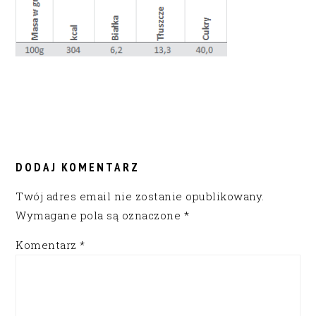
READER
INTERACTIONS
DODAJ KOMENTARZ
Twój adres email nie zostanie opublikowany.
Wymagane pola są oznaczone
*
Komentarz
*