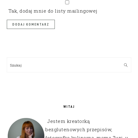
Tak, dodaj mnie do listy mailingowej
PRIMARY
SIDEBAR
Szukaj
WITAJ
Jestem kreatorką
bezglutenowych przepisów,
fotografką kulinarną, mamą Zuzi, u