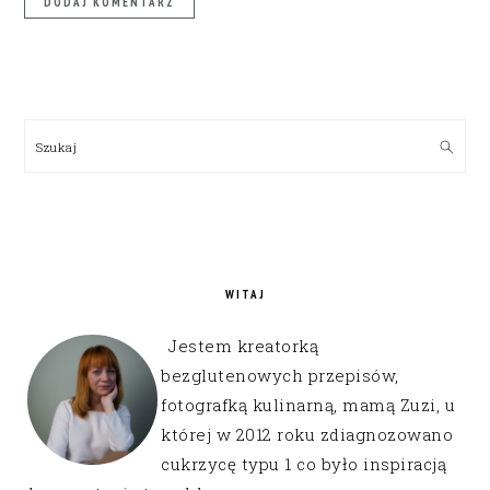
PRIMARY
SIDEBAR
Szukaj
WITAJ
Jestem kreatorką
bezglutenowych przepisów,
fotografką kulinarną, mamą Zuzi, u
której w 2012 roku zdiagnozowano
cukrzycę typu 1 co było inspiracją