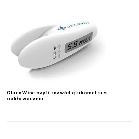
GlucoWise czyli rozwód glukometru z
nakłuwaczem