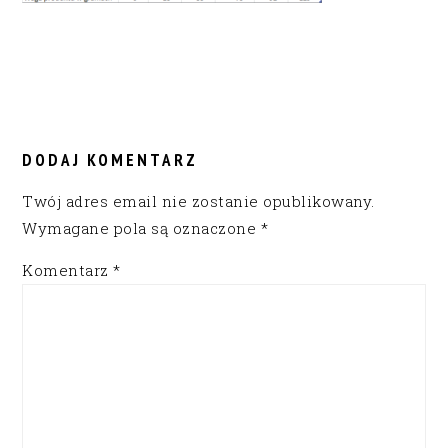
READER
INTERACTIONS
DODAJ KOMENTARZ
Twój adres email nie zostanie opublikowany.
Wymagane pola są oznaczone
*
Komentarz
*