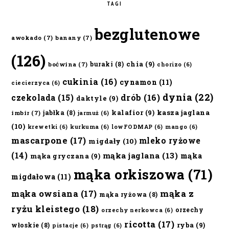
TAGI
bezglutenowe
awokado
(7)
banany
(7)
(126)
chia
(9)
buraki
(8)
boćwina
(7)
chorizo
(6)
cukinia
(16)
cynamon
(11)
ciecierzyca
(6)
dynia
(22)
czekolada
(15)
drób
(16)
daktyle
(9)
kalafior
(9)
kasza jaglana
jabłka
(8)
imbir
(7)
jarmuż
(6)
(10)
krewetki
(6)
kurkuma
(6)
lowFODMAP
(6)
mango
(6)
mascarpone
(17)
mleko ryżowe
migdały
(10)
(14)
mąka jaglana
(13)
mąka
mąka gryczana
(9)
mąka orkiszowa
(71)
migdałowa
(11)
mąka owsiana
(17)
mąka z
mąka ryżowa
(8)
ryżu kleistego
(18)
orzechy
orzechy nerkowca
(6)
ricotta
(17)
ryba
(9)
włoskie
(8)
pistacje
(6)
pstrąg
(6)