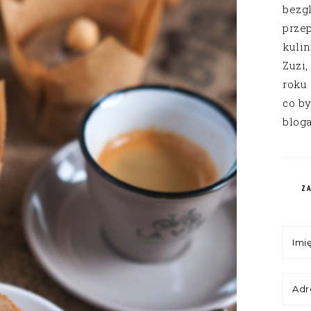
bezg
przep
kuli
Zuzi,
roku
co by
bloga
Z