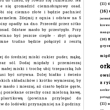
(11)
ie się gromadzić ciemnobrązowy osad.
(16)
obi się ciemno złote i będzie pachnieć
armelem. Zdejmij z ognia i odstaw na 5
jarmu
iny opadły na dno. Przecedź przez sitko
krewe
osad. Odstaw masło by przestygło. Przy
mang
inno być jeszcze ciepłe - zbyt gorące
(10)
zimne trudno będzie połączyć z resztą
gryc
migd
ej do średniej miski cukier puder, mąkę,
raz sól. Dodaj migdały i przemieszaj
or
 małej miski i trochę ubij trzepaczką lub
si być sztywna. Dolej białko i świeżo
ows
pkich składników i krótko wymieszaj, by
z ry
e masło i mieszaj, aż ciasto będzie gęste,
nerko
aj posiekane orzechy oraz mieloną kawę,
pstrąg
 plastikową (powinna przylegać do
(11)
aw do lodówki przynajmniej na 2 godziny.
s