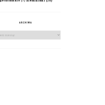
ziemniaki
(10)
getariańskie
(7)
ARCHIWA
iwa