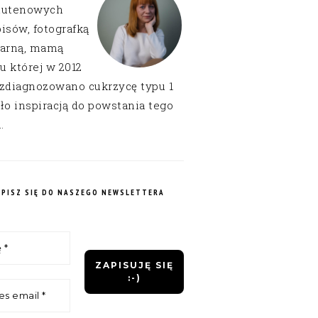
lutenowych
isów, fotografką
narną, mamą
 u której w 2012
 zdiagnozowano cukrzycę typu 1
ło inspiracją do powstania tego
.
APISZ SIĘ DO NASZEGO NEWSLETTERA