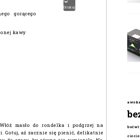
Drukuj
nego gorącego
lonej kawy
awok
be
 Włóż masło do rondelka i podgrzej na
boćwi
. Gotuj, aż zacznie się pienić, delikatnie
cieci
su do czasu, by równo się rumieniło. Na