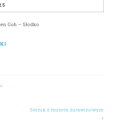
2.5
len Goh – Słodko
KI
we
Sernik z musem żurawinowym
»