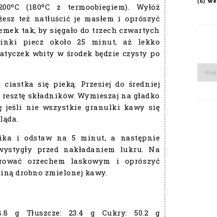
we
(6)
200ºC (180ºC z termoobiegiem). Wyłóż
esz też natłuścić je masłem i oprószyć
remek tak, by sięgało do trzech czwartych
finki piecz około 25 minut, aż lekko
atyczek wbity w środek będzie czysty po
Arch
 ciastka się pieką. Przesiej do średniej
j resztę składników. Wymieszaj na gładko
ę jeśli nie wszystkie granulki kawy się
ląda.
ika i odstaw na 5 minut, a następnie
 wystygły przed nakładaniem lukru. Na
orować orzechem laskowym i oprószyć
iną drobno zmielonej kawy.
8.8 g
Tłuszcze:
23.4 g
Cukry:
50.2 g