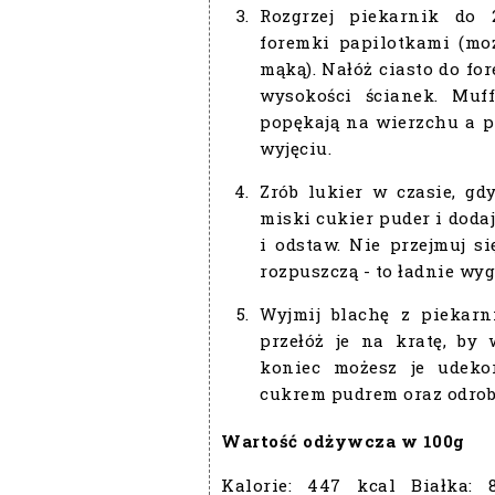
Rozgrzej piekarnik do 
foremki papilotkami (moż
mąką). Nałóż ciasto do fo
wysokości ścianek. Muf
popękają na wierzchu a p
wyjęciu.
Zrób lukier w czasie, gdy
miski cukier puder i doda
i odstaw. Nie przejmuj si
rozpuszczą - to ładnie wyg
Wyjmij blachę z piekarn
przełóż je na kratę, by
koniec możesz je udek
cukrem pudrem oraz odrob
Wartość odżywcza w 100g
Kalorie:
447 kcal
Białka: