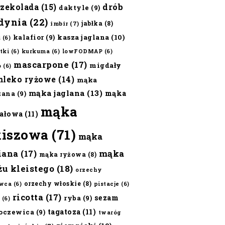
czekolada
(15)
drób
daktyle
(9)
dynia
(22)
jabłka
(8)
imbir
(7)
kalafior
(9)
kasza jaglana
(10)
ż
(6)
tki
(6)
kurkuma
(6)
lowFODMAP
(6)
mascarpone
(17)
migdały
o
(6)
mleko ryżowe
(14)
mąka
mąka jaglana
(13)
mąka
zana
(9)
mąka
ałowa
(11)
kiszowa
(71)
mąka
iana
(17)
mąka
mąka ryżowa
(8)
żu kleistego
(18)
orzechy
orzechy włoskie
(8)
wca
(6)
pistacje
(6)
ricotta
(17)
sezam
ryba
(9)
(6)
tagatoza
(11)
oczewica
(9)
twaróg