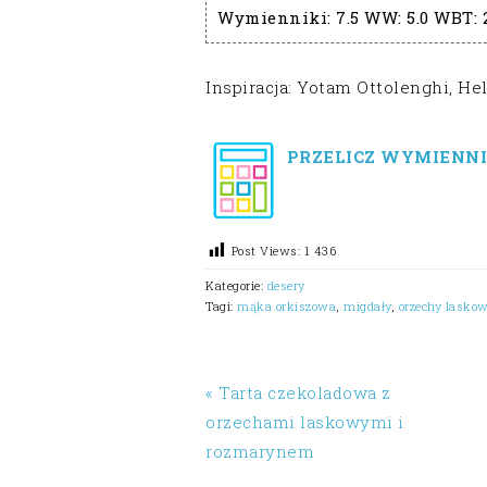
Wymienniki:
7.5
WW:
5.0
WBT:
Inspiracja: Yotam Ottolenghi, He
PRZELICZ WYMIENNI
Post Views:
1 436
Kategorie:
desery
Tagi:
mąka orkiszowa
,
migdały
,
orzechy lasko
« Tarta czekoladowa z
orzechami laskowymi i
rozmarynem