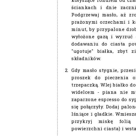
ściankach i dnie zaczn
Podgrzewaj masło, aż zr
prażonymi orzechami i k
minut, by przypalone drob
wyłożone gazą i wyrzuć 
dodawaniu do ciasta pow
"ugotuje" białka, zbyt 
składników.
Gdy masło stygnie, przesi
proszek do pieczenia o
trzepaczką. Wlej białko do
widelcem - piana nie mu
zaparzone espresso do sy
się połączyły. Dodaj palon
lśniące i gładkie. Wmiesz
przykryj miskę folią
powierzchni ciasta) i wst