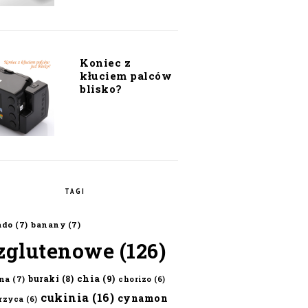
Koniec z
kłuciem palców
blisko?
TAGI
ado
(7)
banany
(7)
zglutenowe
(126)
chia
(9)
buraki
(8)
na
(7)
chorizo
(6)
cukinia
(16)
cynamon
erzyca
(6)