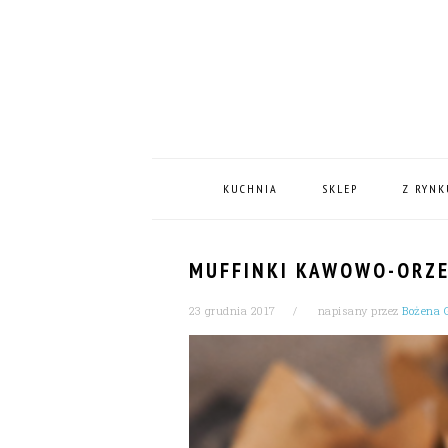
Skip
Skip
Skip
Skip
to
to
to
to
primary
content
primary
footer
navigation
sidebar
MAIN
NAVIGATION
KUCHNIA
SKLEP
Z RYNK
MUFFINKI KAWOWO-ORZ
23 grudnia 2017
napisany przez
Bożena 