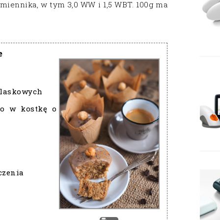
miennika, w tym 3,0 WW i 1,5 WBT. 100g ma
e
 laskowych
go w kostkę o
czenia