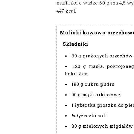
muffinka o wadze 60 g ma 4,5 wy
447 kcal.
Mufinki kawowo-orzechow
Składniki
80 g prażonych orzechów
120 g masła, pokrojone
boku 2 cm
180 g cukru pudru
90 g mąki orkiszowej
1 łyżeczka proszku do pie
¼ łyżeczki soli
80 g mielonych migdałów