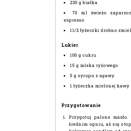
230 g białka
70 ml świeżo zaparzo
espresso
11/2 łyżeczki drobno zmie
Lukier
100 g cukru
15 g mleka ryżowego
5 g syropu z agawy
1 łyżeczka mielonej kawy
Przygotowanie
Przygotuj palone masło.
średnim ogniu, aż się stopi
kołyszące rondlem od cza