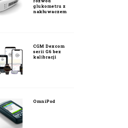
rozwód
glukometru z
nakłuwaczem
CGM Dexcom
serii G6 bez
kalibracji
OmniPod