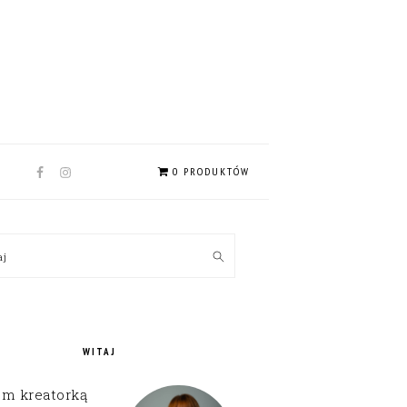
NAV
0 PRODUKTÓW
SOCIAL
MENU
MARY
kaj
EBAR
WITAJ
em kreatorką