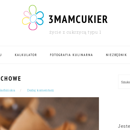
3MAMCUKIER
życie z cukrzycą typu 1
U
KALKULATOR
FOTOGRAFIA KULINARNA
NIEZBĘDNIK
PRI
ECHOWE
Szu
SID
Garbińska
Dodaj komentarz
Jest