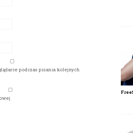
glądarce podczas pisania kolejnych
Free
gowej