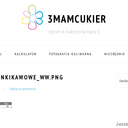
3MAMCUKIER
życie z cukrzycą typu 1
U
KALKULATOR
FOTOGRAFIA KULINARNA
NIEZBĘDNIK
PRI
INKIKAWOWE_WW.PNG
Szu
SID
Dodaj komentarz
Jest