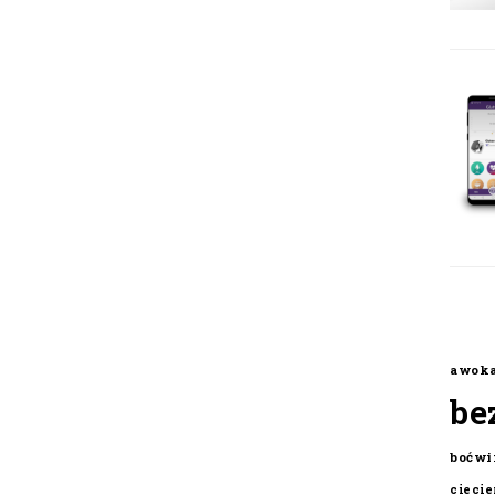
awok
be
boćwi
cieci