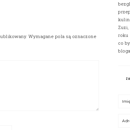
bezg
przep
kuli
Zuzi,
roku
publikowany.
Wymagane pola są oznaczone
co by
bloga
Z