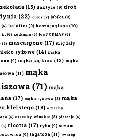
czekolada
(15)
drób
daktyle
(9)
dynia
(22)
jabłka
(8)
imbir
(7)
kalafior
(9)
kasza jaglana
(10)
ż
(6)
tki
(6)
kurkuma
(6)
lowFODMAP
(6)
mascarpone
(17)
migdały
o
(6)
mleko ryżowe
(14)
mąka
mąka jaglana
(13)
mąka
zana
(9)
mąka
ałowa
(11)
kiszowa
(71)
mąka
iana
(17)
mąka
mąka ryżowa
(8)
żu kleistego
(18)
orzechy
orzechy włoskie
(8)
wca
(6)
pistacje
(6)
ricotta
(17)
sezam
ryba
(9)
(6)
tagatoza
(11)
oczewica
(9)
twaróg