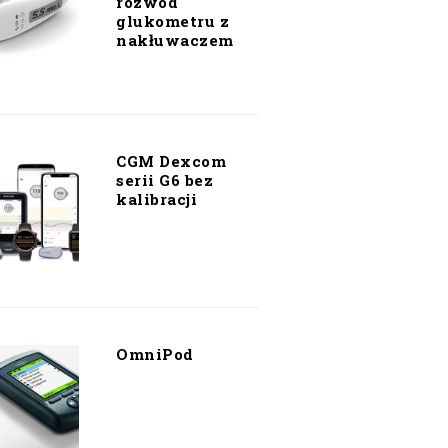
rozwód
glukometru z
nakłuwaczem
CGM Dexcom
serii G6 bez
kalibracji
OmniPod