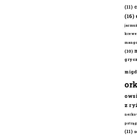
(11)
(16)
jarmu
krewe
mang
(10)
gryc
migd
or
ows
z ry
nerko
pstrąg
(11)
s