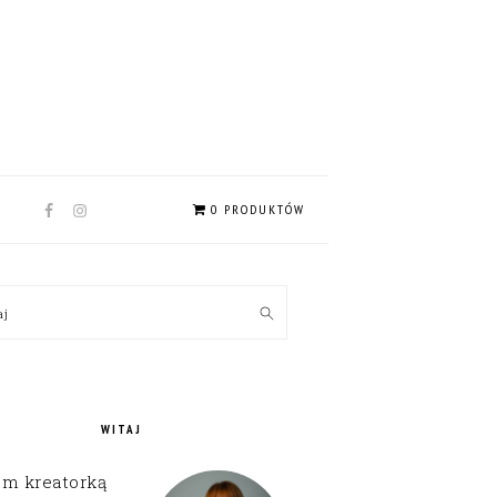
NAV
0 PRODUKTÓW
SOCIAL
MENU
MARY
kaj
EBAR
WITAJ
em kreatorką