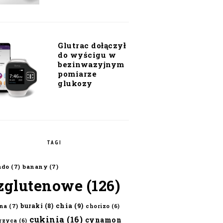
Glutrac dołączył
do wyścigu w
bezinwazyjnym
pomiarze
glukozy
TAGI
ado
(7)
banany
(7)
zglutenowe
(126)
chia
(9)
buraki
(8)
na
(7)
chorizo
(6)
cukinia
(16)
cynamon
erzyca
(6)