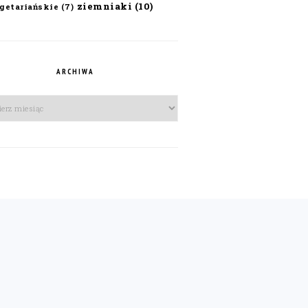
ziemniaki
(10)
getariańskie
(7)
ARCHIWA
iwa