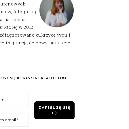
lutenowych
isów, fotografką
narną, mamą
 u której w 2012
 zdiagnozowano cukrzycę typu 1
ło inspiracją do powstania tego
.
APISZ SIĘ DO NASZEGO NEWSLETTERA