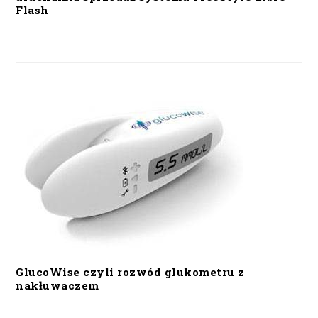
Flash
GlucoWise czyli rozwód glukometru z
nakłuwaczem