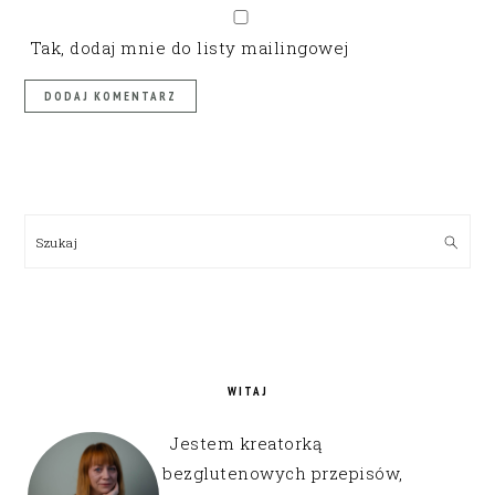
Tak, dodaj mnie do listy mailingowej
PRIMARY
SIDEBAR
Szukaj
WITAJ
Jestem kreatorką
bezglutenowych przepisów,