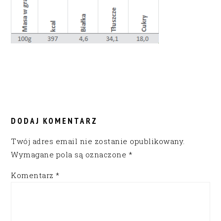
READER
INTERACTIONS
DODAJ KOMENTARZ
Twój adres email nie zostanie opublikowany.
Wymagane pola są oznaczone
*
Komentarz
*