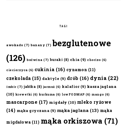
TAGI
bezglutenowe
awokado
(7)
banany
(7)
(126)
chia
(9)
buraki
(8)
boćwina
(7)
chorizo
(6)
cukinia
(16)
cynamon
(11)
ciecierzyca
(6)
dynia
(22)
czekolada
(15)
drób
(16)
daktyle
(9)
kalafior
(9)
kasza jaglana
jabłka
(8)
imbir
(7)
jarmuż
(6)
(10)
krewetki
(6)
kurkuma
(6)
lowFODMAP
(6)
mango
(6)
mascarpone
(17)
mleko ryżowe
migdały
(10)
(14)
mąka jaglana
(13)
mąka
mąka gryczana
(9)
mąka orkiszowa
(71)
migdałowa
(11)