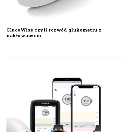
GlucoWise czyli rozwód glukometru z
nakłuwaczem