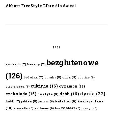
Abbott FreeStyle Libre dla dzieci
TAGI
bezglutenowe
awokado
(7)
banany
(7)
(126)
chia
(9)
buraki
(8)
boćwina
(7)
chorizo
(6)
cukinia
(16)
cynamon
(11)
ciecierzyca
(6)
dynia
(22)
czekolada
(15)
drób
(16)
daktyle
(9)
kalafior
(9)
kasza jaglana
jabłka
(8)
imbir
(7)
jarmuż
(6)
(10)
krewetki
(6)
kurkuma
(6)
lowFODMAP
(6)
mango
(6)