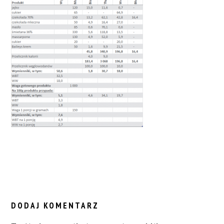
READER
INTERACTIONS
DODAJ KOMENTARZ