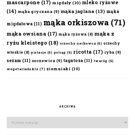
mascarpone
(17)
mleko ryżowe
migdały
(10)
(14)
mąka jaglana
(13)
mąka
mąka gryczana
(9)
mąka orkiszowa
(71)
migdałowa
(11)
mąka owsiana
(17)
mąka z
mąka ryżowa
(8)
ryżu kleistego
(18)
orzechy
orzechy nerkowca
(6)
ricotta
(17)
ryba
(9)
włoskie
(8)
pistacje
(6)
pstrąg
(6)
sezam
(11)
tagatoza
(11)
soczewica
(9)
twaróg
(6)
ziemniaki
(10)
wegetariańskie
(7)
ARCHIWA
Archiwa