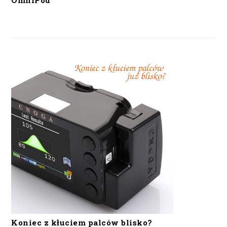
OmniPod
Koniec z kłuciem palców blisko?