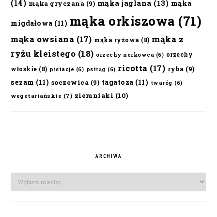
(14)
mąka jaglana
(13)
mąka
mąka gryczana
(9)
mąka orkiszowa
(71)
migdałowa
(11)
mąka owsiana
(17)
mąka z
mąka ryżowa
(8)
ryżu kleistego
(18)
orzechy
orzechy nerkowca
(6)
ricotta
(17)
ryba
(9)
włoskie
(8)
pistacje
(6)
pstrąg
(6)
sezam
(11)
tagatoza
(11)
soczewica
(9)
twaróg
(6)
ziemniaki
(10)
wegetariańskie
(7)
ARCHIWA
Archiwa