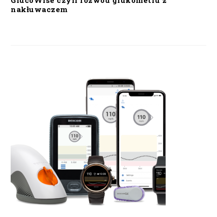
GlucoWise czyli rozwód glukometru z
nakłuwaczem