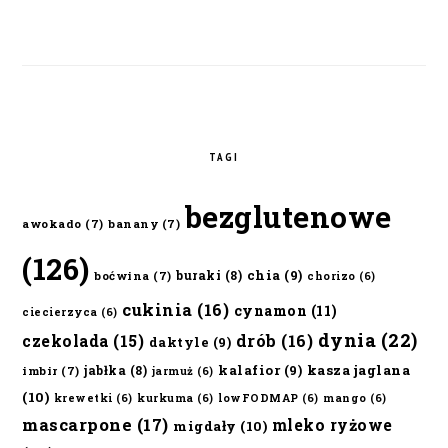
TAGI
bezglutenowe
awokado
(7)
banany
(7)
(126)
chia
(9)
buraki
(8)
boćwina
(7)
chorizo
(6)
cukinia
(16)
cynamon
(11)
ciecierzyca
(6)
dynia
(22)
czekolada
(15)
drób
(16)
daktyle
(9)
kalafior
(9)
kasza jaglana
jabłka
(8)
imbir
(7)
jarmuż
(6)
(10)
krewetki
(6)
kurkuma
(6)
lowFODMAP
(6)
mango
(6)
mascarpone
(17)
mleko ryżowe
migdały
(10)