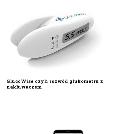
GlucoWise czyli rozwód glukometru z
nakłuwaczem