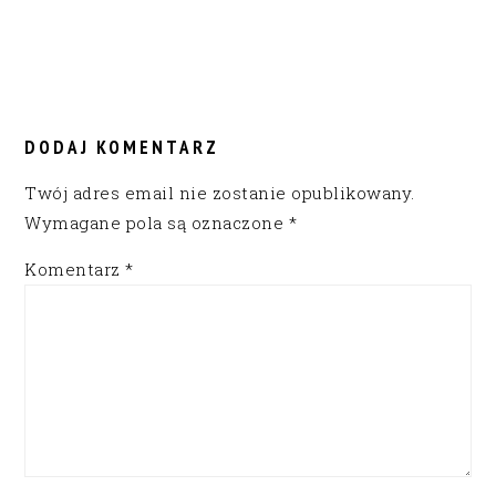
READER
INTERACTIONS
DODAJ KOMENTARZ
Twój adres email nie zostanie opublikowany.
Wymagane pola są oznaczone
*
Komentarz
*