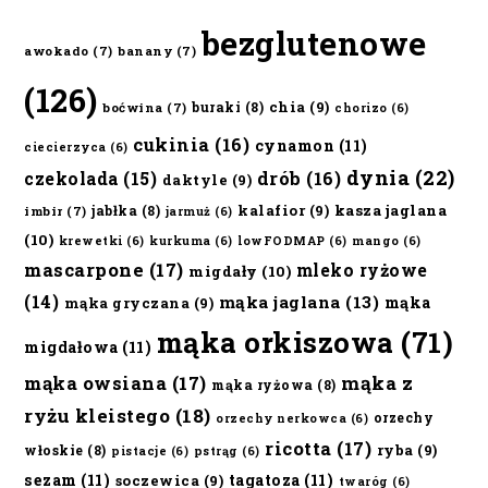
bezglutenowe
awokado
(7)
banany
(7)
(126)
chia
(9)
buraki
(8)
boćwina
(7)
chorizo
(6)
cukinia
(16)
cynamon
(11)
ciecierzyca
(6)
dynia
(22)
czekolada
(15)
drób
(16)
daktyle
(9)
kalafior
(9)
kasza jaglana
jabłka
(8)
imbir
(7)
jarmuż
(6)
(10)
krewetki
(6)
kurkuma
(6)
lowFODMAP
(6)
mango
(6)
mascarpone
(17)
mleko ryżowe
migdały
(10)
(14)
mąka jaglana
(13)
mąka
mąka gryczana
(9)
mąka orkiszowa
(71)
migdałowa
(11)
mąka owsiana
(17)
mąka z
mąka ryżowa
(8)
ryżu kleistego
(18)
orzechy
orzechy nerkowca
(6)
ricotta
(17)
ryba
(9)
włoskie
(8)
pistacje
(6)
pstrąg
(6)
sezam
(11)
tagatoza
(11)
soczewica
(9)
twaróg
(6)