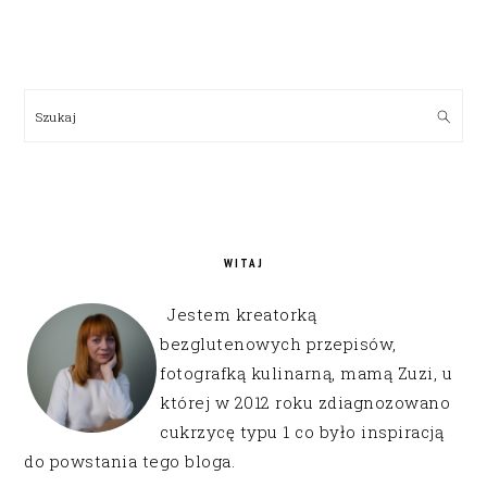
PRIMARY
SIDEBAR
Szukaj
WITAJ
Jestem kreatorką
bezglutenowych przepisów,
fotografką kulinarną, mamą Zuzi, u
której w 2012 roku zdiagnozowano
cukrzycę typu 1 co było inspiracją
do powstania tego bloga.