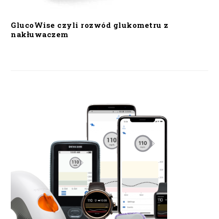
GlucoWise czyli rozwód glukometru z
nakłuwaczem