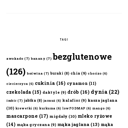
TAGI
bezglutenowe
awokado
(7)
banany
(7)
(126)
chia
(9)
buraki
(8)
boćwina
(7)
chorizo
(6)
cukinia
(16)
cynamon
(11)
ciecierzyca
(6)
dynia
(22)
czekolada
(15)
drób
(16)
daktyle
(9)
kalafior
(9)
kasza jaglana
jabłka
(8)
imbir
(7)
jarmuż
(6)
(10)
krewetki
(6)
kurkuma
(6)
lowFODMAP
(6)
mango
(6)
mascarpone
(17)
mleko ryżowe
migdały
(10)
(14)
mąka jaglana
(13)
mąka
mąka gryczana
(9)