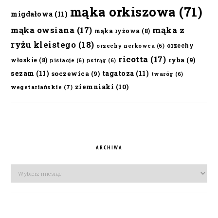
mąka orkiszowa
(71)
migdałowa
(11)
mąka owsiana
(17)
mąka z
mąka ryżowa
(8)
ryżu kleistego
(18)
orzechy
orzechy nerkowca
(6)
ricotta
(17)
ryba
(9)
włoskie
(8)
pistacje
(6)
pstrąg
(6)
sezam
(11)
tagatoza
(11)
soczewica
(9)
twaróg
(6)
ziemniaki
(10)
wegetariańskie
(7)
ARCHIWA
Archiwa