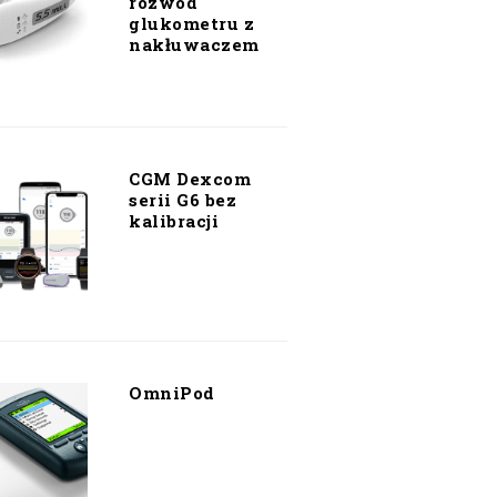
rozwód
glukometru z
nakłuwaczem
CGM Dexcom
serii G6 bez
kalibracji
OmniPod