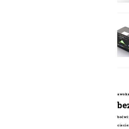
awok
be
boćwi
cieci