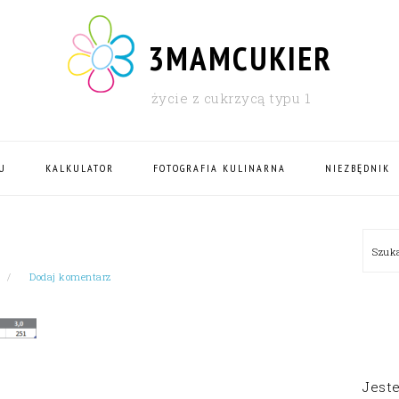
3MAMCUKIER
życie z cukrzycą typu 1
U
KALKULATOR
FOTOGRAFIA KULINARNA
NIEZBĘDNIK
PRI
Szu
SID
Dodaj komentarz
Jest