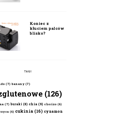
Koniec z
kłuciem palców
blisko?
TAGI
ado
(7)
banany
(7)
zglutenowe
(126)
chia
(9)
buraki
(8)
na
(7)
chorizo
(6)
cukinia
(16)
cynamon
erzyca
(6)