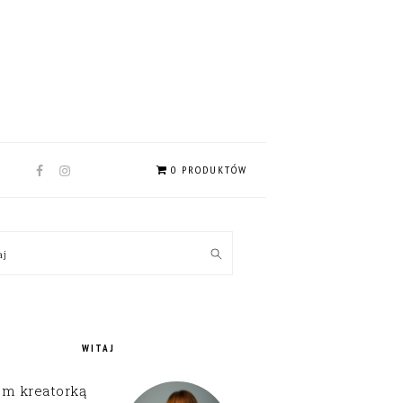
NAV
0 PRODUKTÓW
SOCIAL
MENU
MARY
kaj
EBAR
WITAJ
em kreatorką