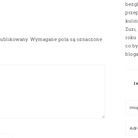
bezg
przep
kuli
Zuzi,
roku
publikowany.
Wymagane pola są oznaczone
co by
bloga
Z