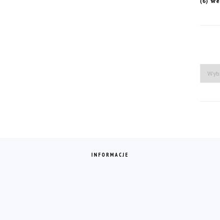
we
(6)
Arch
INFORMACJE