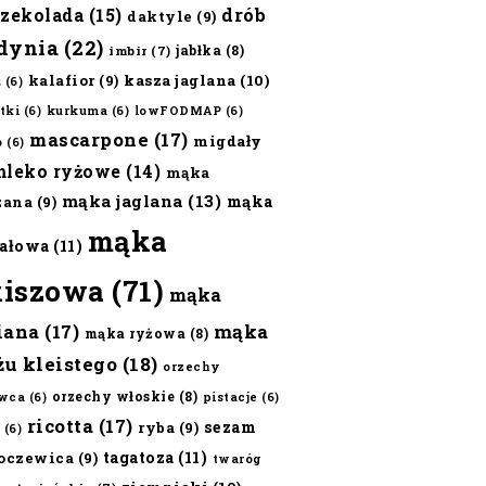
czekolada
(15)
drób
daktyle
(9)
dynia
(22)
jabłka
(8)
imbir
(7)
kalafior
(9)
kasza jaglana
(10)
ż
(6)
tki
(6)
kurkuma
(6)
lowFODMAP
(6)
mascarpone
(17)
migdały
o
(6)
mleko ryżowe
(14)
mąka
mąka jaglana
(13)
mąka
zana
(9)
mąka
ałowa
(11)
kiszowa
(71)
mąka
iana
(17)
mąka
mąka ryżowa
(8)
żu kleistego
(18)
orzechy
orzechy włoskie
(8)
wca
(6)
pistacje
(6)
ricotta
(17)
sezam
ryba
(9)
(6)
tagatoza
(11)
oczewica
(9)
twaróg