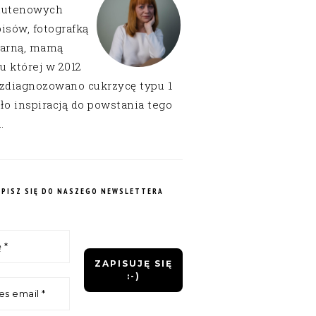
lutenowych
isów, fotografką
narną, mamą
 u której w 2012
 zdiagnozowano cukrzycę typu 1
ło inspiracją do powstania tego
.
APISZ SIĘ DO NASZEGO NEWSLETTERA