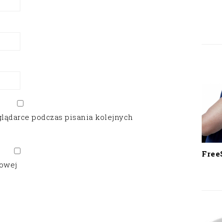
glądarce podczas pisania kolejnych
Free
gowej