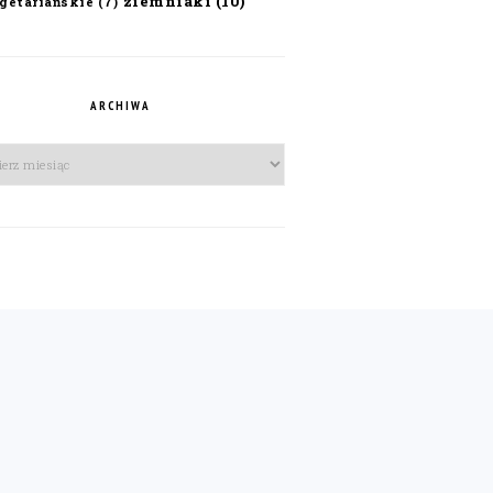
ziemniaki
(10)
getariańskie
(7)
ARCHIWA
iwa