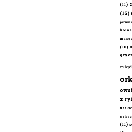
(11)
(16)
jarmu
krewe
mang
(10)
gryc
migd
or
ows
z ry
nerko
pstrąg
(11)
s