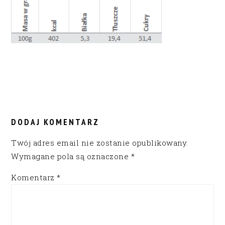
READER
INTERACTIONS
DODAJ KOMENTARZ
Twój adres email nie zostanie opublikowany.
Wymagane pola są oznaczone
*
Komentarz
*