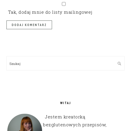
Tak, dodaj mnie do listy mailingowej
PRIMARY
SIDEBAR
Szukaj
WITAJ
Jestem kreatorką
bezglutenowych przepisów,