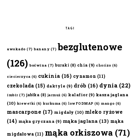
TAGI
bezglutenowe
awokado
(7)
banany
(7)
(126)
chia
(9)
buraki
(8)
boćwina
(7)
chorizo
(6)
cukinia
(16)
cynamon
(11)
ciecierzyca
(6)
dynia
(22)
czekolada
(15)
drób
(16)
daktyle
(9)
kalafior
(9)
kasza jaglana
jabłka
(8)
imbir
(7)
jarmuż
(6)
(10)
krewetki
(6)
kurkuma
(6)
lowFODMAP
(6)
mango
(6)
mascarpone
(17)
mleko ryżowe
migdały
(10)
(14)
mąka jaglana
(13)
mąka
mąka gryczana
(9)
mąka orkiszowa
(71)
migdałowa
(11)