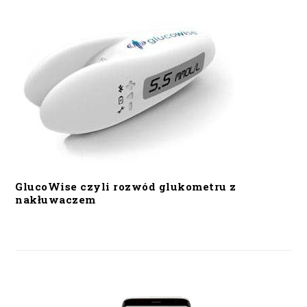
GlucoWise czyli rozwód glukometru z
nakłuwaczem