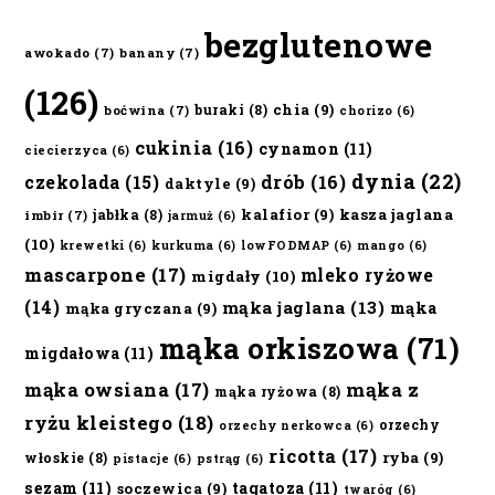
bezglutenowe
awokado
(7)
banany
(7)
(126)
chia
(9)
buraki
(8)
boćwina
(7)
chorizo
(6)
cukinia
(16)
cynamon
(11)
ciecierzyca
(6)
dynia
(22)
czekolada
(15)
drób
(16)
daktyle
(9)
kalafior
(9)
kasza jaglana
jabłka
(8)
imbir
(7)
jarmuż
(6)
(10)
krewetki
(6)
kurkuma
(6)
lowFODMAP
(6)
mango
(6)
mascarpone
(17)
mleko ryżowe
migdały
(10)
(14)
mąka jaglana
(13)
mąka
mąka gryczana
(9)
mąka orkiszowa
(71)
migdałowa
(11)
mąka owsiana
(17)
mąka z
mąka ryżowa
(8)
ryżu kleistego
(18)
orzechy
orzechy nerkowca
(6)
ricotta
(17)
ryba
(9)
włoskie
(8)
pistacje
(6)
pstrąg
(6)
sezam
(11)
tagatoza
(11)
soczewica
(9)
twaróg
(6)