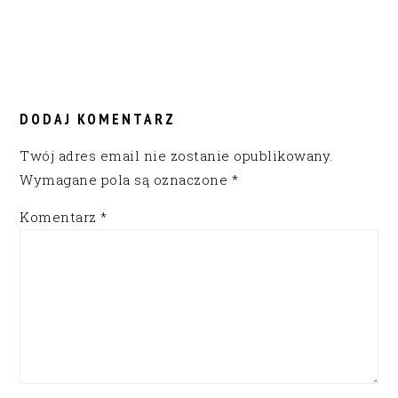
READER
INTERACTIONS
DODAJ KOMENTARZ
Twój adres email nie zostanie opublikowany.
Wymagane pola są oznaczone
*
Komentarz
*