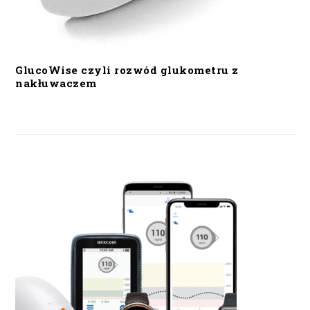
GlucoWise czyli rozwód glukometru z
nakłuwaczem