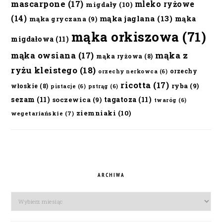
mascarpone
(17)
mleko ryżowe
migdały
(10)
(14)
mąka jaglana
(13)
mąka
mąka gryczana
(9)
mąka orkiszowa
(71)
migdałowa
(11)
mąka owsiana
(17)
mąka z
mąka ryżowa
(8)
ryżu kleistego
(18)
orzechy
orzechy nerkowca
(6)
ricotta
(17)
ryba
(9)
włoskie
(8)
pistacje
(6)
pstrąg
(6)
sezam
(11)
tagatoza
(11)
soczewica
(9)
twaróg
(6)
ziemniaki
(10)
wegetariańskie
(7)
ARCHIWA
Archiwa