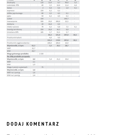
READER
INTERACTIONS
DODAJ KOMENTARZ