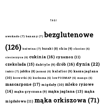
TAGI
bezglutenowe
awokado
(7)
banany
(7)
(126)
chia
(9)
buraki
(8)
boćwina
(7)
chorizo
(6)
cukinia
(16)
cynamon
(11)
ciecierzyca
(6)
dynia
(22)
czekolada
(15)
drób
(16)
daktyle
(9)
kalafior
(9)
kasza jaglana
jabłka
(8)
imbir
(7)
jarmuż
(6)
(10)
krewetki
(6)
kurkuma
(6)
lowFODMAP
(6)
mango
(6)
mascarpone
(17)
mleko ryżowe
migdały
(10)
(14)
mąka jaglana
(13)
mąka
mąka gryczana
(9)
mąka orkiszowa
(71)
migdałowa
(11)