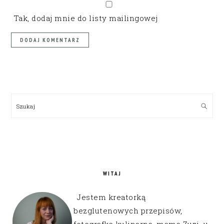
Tak, dodaj mnie do listy mailingowej
PRIMARY
SIDEBAR
Szukaj
WITAJ
Jestem kreatorką
bezglutenowych przepisów,