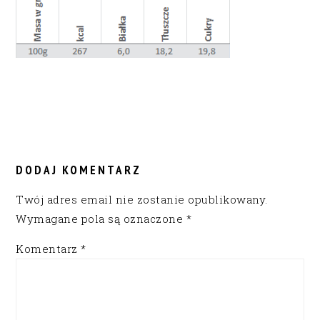
READER
INTERACTIONS
DODAJ KOMENTARZ
Twój adres email nie zostanie opublikowany.
Wymagane pola są oznaczone
*
Komentarz
*