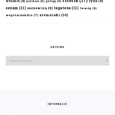
ricotta
(17)
ryba
(9)
włoskie
(8)
pistacje
(6)
pstrąg
(6)
sezam
(11)
tagatoza
(11)
soczewica
(9)
twaróg
(6)
ziemniaki
(10)
wegetariańskie
(7)
ARCHIWA
Archiwa
FOOTER
INFORMACJE