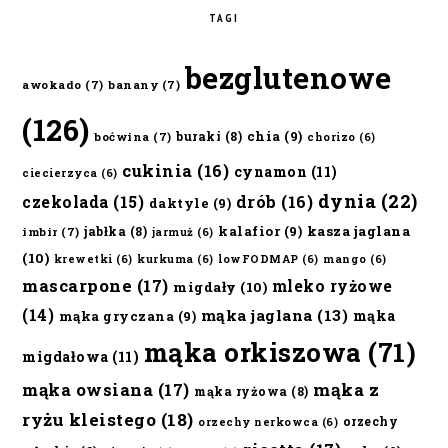
TAGI
bezglutenowe
awokado
(7)
banany
(7)
(126)
chia
(9)
buraki
(8)
boćwina
(7)
chorizo
(6)
cukinia
(16)
cynamon
(11)
ciecierzyca
(6)
dynia
(22)
czekolada
(15)
drób
(16)
daktyle
(9)
kalafior
(9)
kasza jaglana
jabłka
(8)
imbir
(7)
jarmuż
(6)
(10)
krewetki
(6)
kurkuma
(6)
lowFODMAP
(6)
mango
(6)
mascarpone
(17)
mleko ryżowe
migdały
(10)
(14)
mąka jaglana
(13)
mąka
mąka gryczana
(9)
mąka orkiszowa
(71)
migdałowa
(11)
mąka owsiana
(17)
mąka z
mąka ryżowa
(8)
ryżu kleistego
(18)
orzechy
orzechy nerkowca
(6)