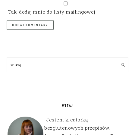
Tak, dodaj mnie do listy mailingowej
PRIMARY
SIDEBAR
Szukaj
WITAJ
Jestem kreatorką
bezglutenowych przepisów,