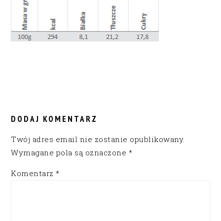
READER
INTERACTIONS
DODAJ KOMENTARZ
Twój adres email nie zostanie opublikowany.
Wymagane pola są oznaczone
*
Komentarz
*