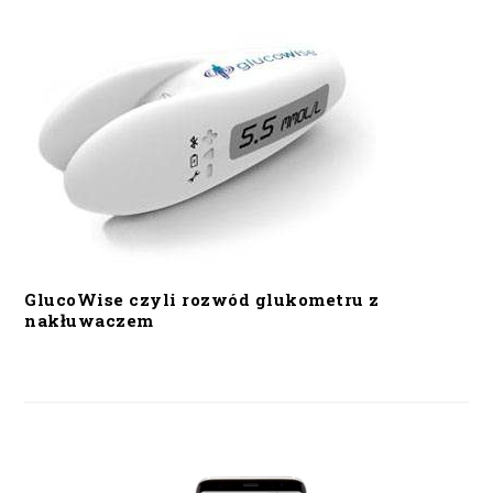
GlucoWise czyli rozwód glukometru z
nakłuwaczem