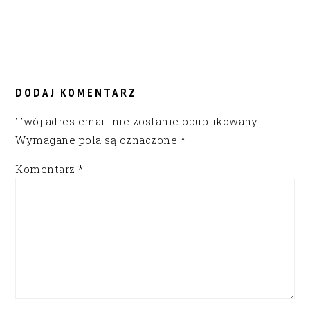
READER
INTERACTIONS
DODAJ KOMENTARZ
Twój adres email nie zostanie opublikowany.
Wymagane pola są oznaczone
*
Komentarz
*