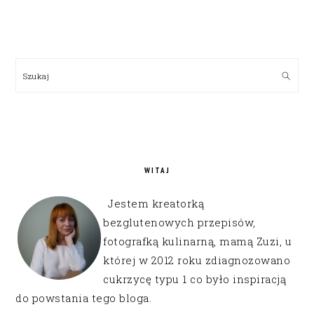
PRIMARY
SIDEBAR
Szukaj
WITAJ
Jestem kreatorką
bezglutenowych przepisów,
fotografką kulinarną, mamą Zuzi, u
której w 2012 roku zdiagnozowano
cukrzycę typu 1 co było inspiracją
do powstania tego bloga.