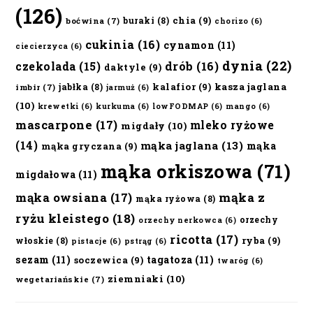
(126)
chia
(9)
buraki
(8)
boćwina
(7)
chorizo
(6)
cukinia
(16)
cynamon
(11)
ciecierzyca
(6)
dynia
(22)
czekolada
(15)
drób
(16)
daktyle
(9)
kalafior
(9)
kasza jaglana
jabłka
(8)
imbir
(7)
jarmuż
(6)
(10)
krewetki
(6)
kurkuma
(6)
lowFODMAP
(6)
mango
(6)
mascarpone
(17)
mleko ryżowe
migdały
(10)
(14)
mąka jaglana
(13)
mąka
mąka gryczana
(9)
mąka orkiszowa
(71)
migdałowa
(11)
mąka owsiana
(17)
mąka z
mąka ryżowa
(8)
ryżu kleistego
(18)
orzechy
orzechy nerkowca
(6)
ricotta
(17)
ryba
(9)
włoskie
(8)
pistacje
(6)
pstrąg
(6)
sezam
(11)
tagatoza
(11)
soczewica
(9)
twaróg
(6)
ziemniaki
(10)
wegetariańskie
(7)