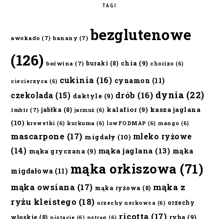
TAGI
bezglutenowe
awokado
(7)
banany
(7)
(126)
chia
(9)
buraki
(8)
boćwina
(7)
chorizo
(6)
cukinia
(16)
cynamon
(11)
ciecierzyca
(6)
dynia
(22)
czekolada
(15)
drób
(16)
daktyle
(9)
kalafior
(9)
kasza jaglana
jabłka
(8)
imbir
(7)
jarmuż
(6)
(10)
krewetki
(6)
kurkuma
(6)
lowFODMAP
(6)
mango
(6)
mascarpone
(17)
mleko ryżowe
migdały
(10)
(14)
mąka jaglana
(13)
mąka
mąka gryczana
(9)
mąka orkiszowa
(71)
migdałowa
(11)
mąka owsiana
(17)
mąka z
mąka ryżowa
(8)
ryżu kleistego
(18)
orzechy
orzechy nerkowca
(6)
ricotta
(17)
ryba
(9)
włoskie
(8)
pistacje
(6)
pstrąg
(6)