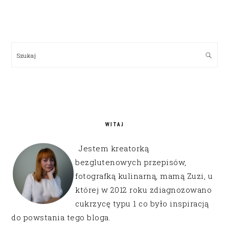
PRIMARY
SIDEBAR
Szukaj
WITAJ
Jestem kreatorką
bezglutenowych przepisów,
fotografką kulinarną, mamą Zuzi, u
której w 2012 roku zdiagnozowano
cukrzycę typu 1 co było inspiracją
do powstania tego bloga.