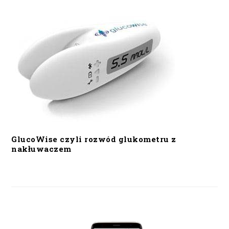
GlucoWise czyli rozwód glukometru z
nakłuwaczem