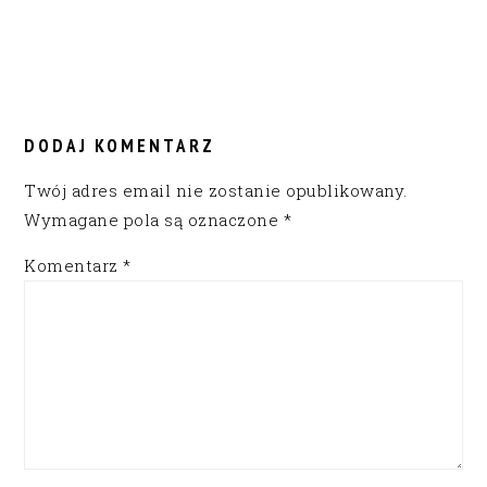
READER
INTERACTIONS
DODAJ KOMENTARZ
Twój adres email nie zostanie opublikowany.
Wymagane pola są oznaczone
*
Komentarz
*